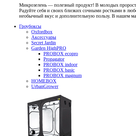
Микрозелень — полезный продукт! В молодых проростк
Радуйте себя и своих близких сочными ростками в любо
необычный вкус и дополнительную пользу. В нашем маг
Гроубоксы
Oxfordbox
Аксессуары
Secret Jardin
Garden HighPRO
PROBOX ecopro
Propagator
PROBOX indoor
PROBOX basic
PROBOX magnum
HOMEBOX
UrbanGrower