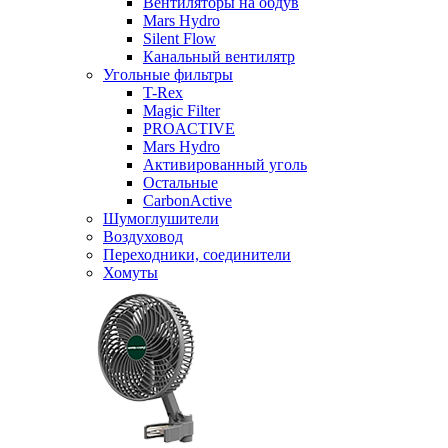
Вентиляторы на обдув
Mars Hydro
Silent Flow
Канальный вентилятр
Угольные фильтры
T-Rex
Magic Filter
PROACTIVE
Mars Hydro
Активированный уголь
Остальные
CarbonActive
Шумоглушители
Воздуховод
Переходники, соединители
Хомуты