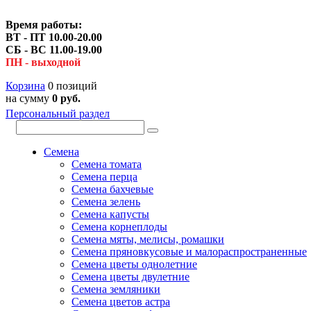
Время работы:
ВТ - ПТ 10.00-20.00
СБ - ВС 11.00-19.00
ПН - выходной
Корзина
0 позиций
на сумму
0 руб.
Персональный раздел
Семена
Семена томата
Семена перца
Семена бахчевые
Семена зелень
Семена капусты
Семена корнеплоды
Семена мяты, мелисы, ромашки
Семена пряновкусовые и малораспространенные
Семена цветы однолетние
Семена цветы двулетние
Семена земляники
Семена цветов астра