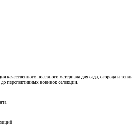
я качественного посевного материала для сада, огорода и тепли
и до перспективных новинок селекции.
нта
озиций