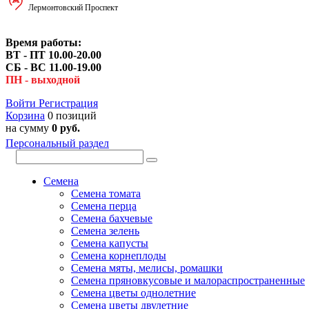
Лермонтовский Проспект
Время работы:
ВТ - ПТ 10.00-20.00
СБ - ВС 11.00-19.00
ПН - выходной
Войти
Регистрация
Корзина
0 позиций
на сумму
0 руб.
Персональный раздел
Семена
Семена томата
Семена перца
Семена бахчевые
Семена зелень
Семена капусты
Семена корнеплоды
Семена мяты, мелисы, ромашки
Семена пряновкусовые и малораспространенные
Семена цветы однолетние
Семена цветы двулетние