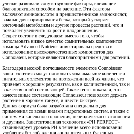
ученые развивали сопутствующие факторы, влияющие
благоприятным способом на растение. Эти факторы
включают аминокислоты и предшественников аминокислот,
важные для формирования белка, который ускоряет
клеточный метаболизм и другие процессы растений, что и
позволяет увеличить их рост и плодоношение.
Секрет состоит в следующем: вместо того, чтобы
использовать низкое качество сомнительных компонентов
команда Advanced Nutrients инвестировала средства в
использование высококачественных компонентов для
Connoisseur, которые являются благоприятными для растений.
Благодаря высокой поглощаемости элементов Connoisseur
ваши растения смогут поглощать максимальное количество
питательных элементов на протяжении всей их жизни, что
приведет к хорошим результатам, как в количественной, так и
в качественной составляющей.Также тесты показали, что
качественные составляющие Connoisseur позволяют держать
растение в хорошем тонусе, и цвести быстрее.
Данная формула была разработана специально для
применения со всеми видами гидропонных систем, а также с
системами капельного орошения, периодического затопления
и другими. Запатентованная технология «РН PERFECT»
стабилизирует уровень РН в течение всего использования
удобрения без добавления дополнительных буферных