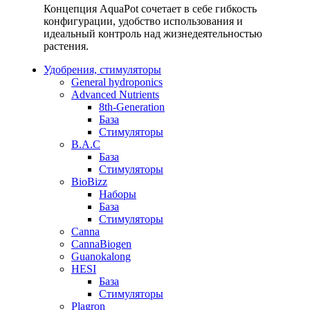
Концепция AquaPot сочетает в себе гибкость
конфигурации, удобство использования и
идеальный контроль над жизнедеятельностью
растения.
Удобрения, стимуляторы
General hydroponics
Advanced Nutrients
8th-Generation
База
Стимуляторы
B.A.C
База
Стимуляторы
BioBizz
Наборы
База
Стимуляторы
Canna
CannaBiogen
Guanokalong
HESI
База
Стимуляторы
Plagron