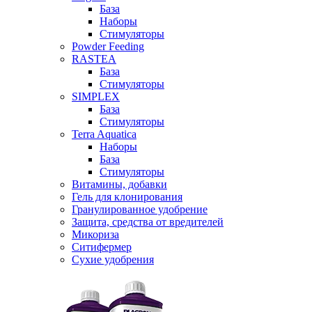
База
Наборы
Стимуляторы
Powder Feeding
RASTEA
База
Стимуляторы
SIMPLEX
База
Стимуляторы
Terra Aquatica
Наборы
База
Стимуляторы
Витамины, добавки
Гель для клонирования
Гранулированное удобрение
Защита, средства от вредителей
Микориза
Ситифермер
Сухие удобрения