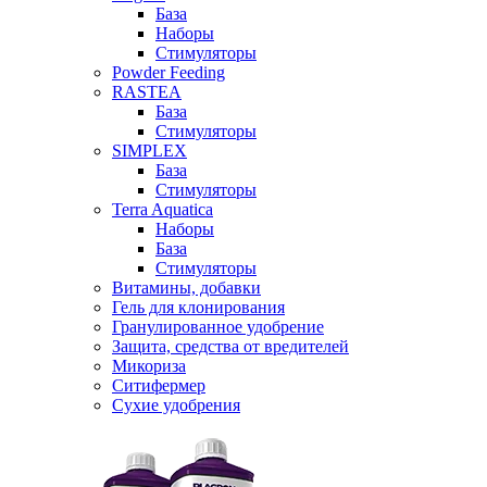
База
Наборы
Стимуляторы
Powder Feeding
RASTEA
База
Стимуляторы
SIMPLEX
База
Стимуляторы
Terra Aquatica
Наборы
База
Стимуляторы
Витамины, добавки
Гель для клонирования
Гранулированное удобрение
Защита, средства от вредителей
Микориза
Ситифермер
Сухие удобрения