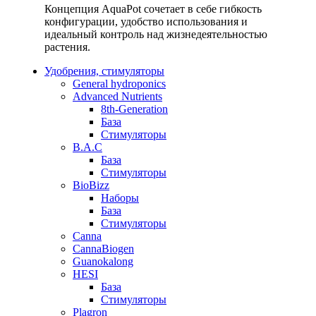
Концепция AquaPot сочетает в себе гибкость
конфигурации, удобство использования и
идеальный контроль над жизнедеятельностью
растения.
Удобрения, стимуляторы
General hydroponics
Advanced Nutrients
8th-Generation
База
Стимуляторы
B.A.C
База
Стимуляторы
BioBizz
Наборы
База
Стимуляторы
Canna
CannaBiogen
Guanokalong
HESI
База
Стимуляторы
Plagron