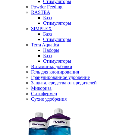
Стимуляторы
Powder Feeding
RASTEA
База
Стимуляторы
SIMPLEX
База
Стимуляторы
Terra Aquatica
Наборы
База
Стимуляторы
Витамины, добавки
Гель для клонирования
Гранулированное удобрение
Защита, средства от вредителей
Микориза
Ситифермер
Сухие удобрения