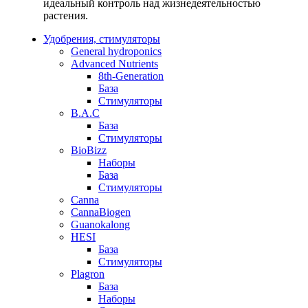
идеальный контроль над жизнедеятельностью
растения.
Удобрения, стимуляторы
General hydroponics
Advanced Nutrients
8th-Generation
База
Стимуляторы
B.A.C
База
Стимуляторы
BioBizz
Наборы
База
Стимуляторы
Canna
CannaBiogen
Guanokalong
HESI
База
Стимуляторы
Plagron
База
Наборы