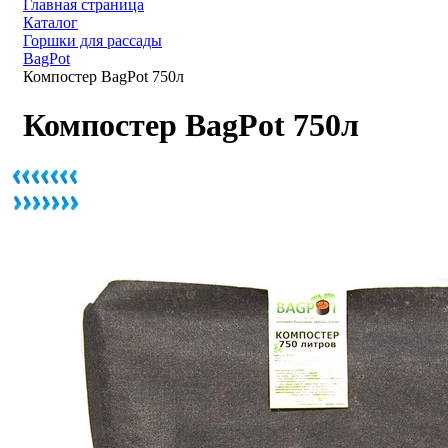
Главная страница
Каталог
Горшки для рассады
BagPot
Компостер BagPot 750л
Компостер BagPot 750л