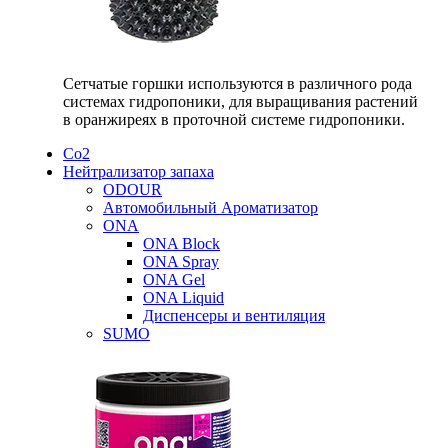
Сетчатые горшки используются в различного рода
системах гидропоники, для выращивания растений
в оранжиреях в проточной системе гидропоники.
Со2
Нейтрализатор запаха
ODOUR
Автомобильный Ароматизатор
ONA
ONA Block
ONA Spray
ONA Gel
ONA Liquid
Диспенсеры и вентиляция
SUMO