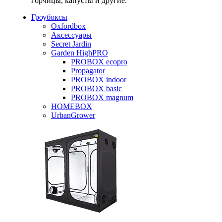
горчицы, капусты и другие.
Гроубоксы
Oxfordbox
Аксессуары
Secret Jardin
Garden HighPRO
PROBOX ecopro
Propagator
PROBOX indoor
PROBOX basic
PROBOX magnum
HOMEBOX
UrbanGrower