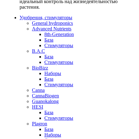
идеальный контроль над жизнедеятельностью
растения.
Удобрения, стимуляторы
General hydroponics
Advanced Nutrients
8th-Generation
База
Стимуляторы
B.A.C
База
Стимуляторы
BioBizz
Наборы
База
Стимуляторы
Canna
CannaBiogen
Guanokalong
HESI
База
Стимуляторы
Plagron
База
Наборы