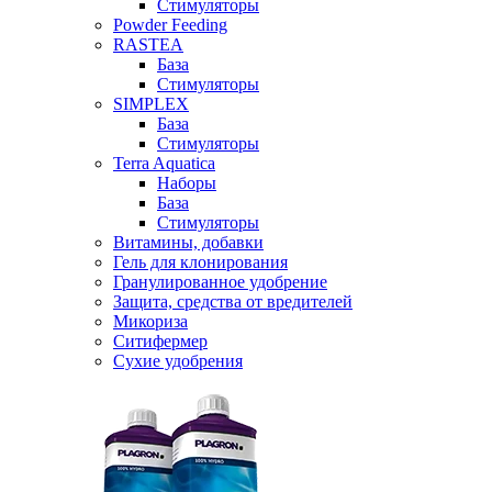
Стимуляторы
Powder Feeding
RASTEA
База
Стимуляторы
SIMPLEX
База
Стимуляторы
Terra Aquatica
Наборы
База
Стимуляторы
Витамины, добавки
Гель для клонирования
Гранулированное удобрение
Защита, средства от вредителей
Микориза
Ситифермер
Сухие удобрения