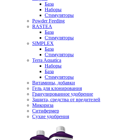
База
Наборы
Стимуляторы
Powder Feeding
RASTEA
База
Стимуляторы
SIMPLEX
База
Стимуляторы
Terra Aquatica
Наборы
База
Стимуляторы
Витамины, добавки
Гель для клонирования
Гранулированное удобрение
Защита, средства от вредителей
Микориза
Ситифермер
Сухие удобрения