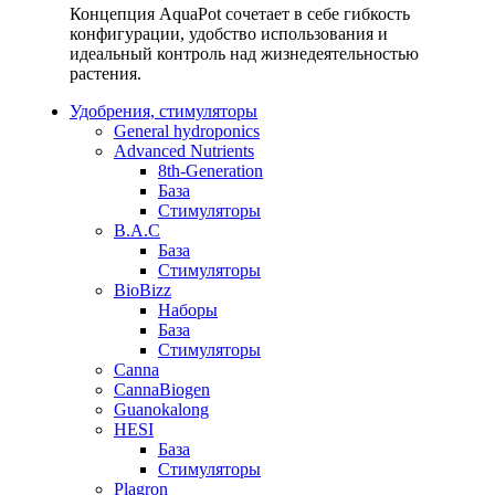
Концепция AquaPot сочетает в себе гибкость
конфигурации, удобство использования и
идеальный контроль над жизнедеятельностью
растения.
Удобрения, стимуляторы
General hydroponics
Advanced Nutrients
8th-Generation
База
Стимуляторы
B.A.C
База
Стимуляторы
BioBizz
Наборы
База
Стимуляторы
Canna
CannaBiogen
Guanokalong
HESI
База
Стимуляторы
Plagron