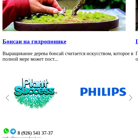
Бонсаи на гидропонике
Выращивание дерева бонсай считается искусством, которое в
Г
полной мере может пост...
о
8 (926) 541 37-37