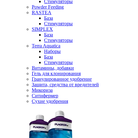
Стимуляторы
Powder Feeding
RASTEA
База
Стимуляторы
SIMPLEX
База
Стимуляторы
Terra Aquatica
Наборы
База
Стимуляторы
Витамины, добавки
Гель для клонирования
Гранулированное удобрение
Защита, средства от вредителей
Микориза
Ситифермер
Сухие удобрения