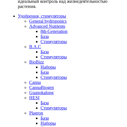
идеальный контроль над жизнедеятельностью
растения.
Удобрения, стимуляторы
General hydroponics
Advanced Nutrients
8th-Generation
База
Стимуляторы
B.A.C
База
Стимуляторы
BioBizz
Наборы
База
Стимуляторы
Canna
CannaBiogen
Guanokalong
HESI
База
Стимуляторы
Plagron
База
Наборы