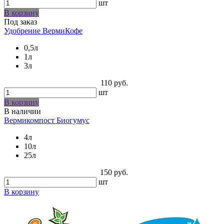
шт
В корзину
Под заказ
Удобрение ВермиКофе
0,5л
1л
3л
110 руб.
шт
В корзину
В наличии
Вермикомпост Биогумус
4л
10л
25л
150 руб.
шт
В корзину