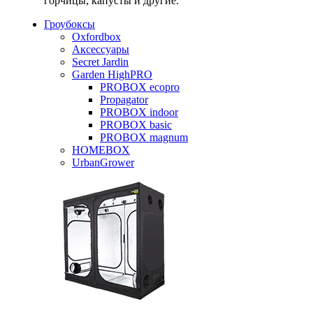
горчицы, капусты и другие.
Гроубоксы
Oxfordbox
Аксессуары
Secret Jardin
Garden HighPRO
PROBOX ecopro
Propagator
PROBOX indoor
PROBOX basic
PROBOX magnum
HOMEBOX
UrbanGrower