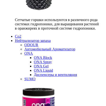
Сетчатые горшки используются в различного рода
системах гидропоники, для выращивания растений
в оранжиреях в проточной системе гидропоники.
Со2
Нейтрализатор запаха
ODOUR
Автомобильный Ароматизатор
ONA
ONA Block
ONA Spray
ONA Gel
ONA Liquid
Диспенсеры и вентиляция
SUMO