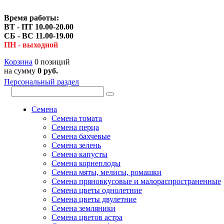
Время работы:
ВТ - ПТ 10.00-20.00
СБ - ВС 11.00-19.00
ПН - выходной
Корзина
0 позиций
на сумму
0 руб.
Персональный раздел
Семена
Семена томата
Семена перца
Семена бахчевые
Семена зелень
Семена капусты
Семена корнеплоды
Семена мяты, мелисы, ромашки
Семена пряновкусовые и малораспространенные
Семена цветы однолетние
Семена цветы двулетние
Семена земляники
Семена цветов астра