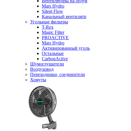
Вентиляторы на обдув
Mars Hydro
Silent Flow
Канальный вентилятр
Угольные фильтры
T-Rex
Magic Filter
PROACTIVE
Mars Hydro
Активированный уголь
Остальные
CarbonActive
Шумоглушители
Воздуховод
Переходники, соединители
Хомуты