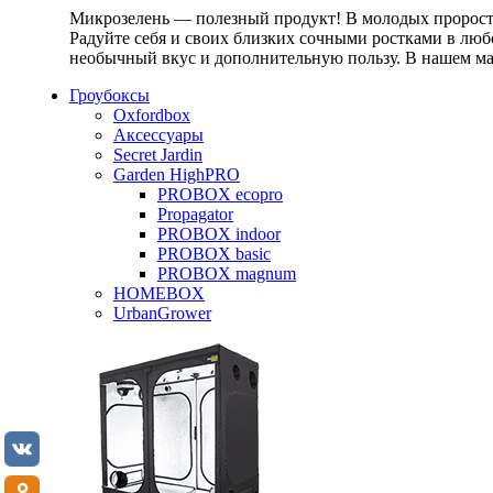
Микрозелень — полезный продукт! В молодых проростк
Радуйте себя и своих близких сочными ростками в любо
необычный вкус и дополнительную пользу. В нашем маг
Гроубоксы
Oxfordbox
Аксессуары
Secret Jardin
Garden HighPRO
PROBOX ecopro
Propagator
PROBOX indoor
PROBOX basic
PROBOX magnum
HOMEBOX
UrbanGrower