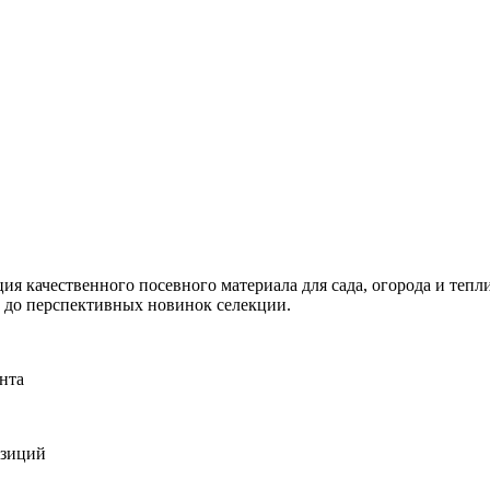
я качественного посевного материала для сада, огорода и тепли
и до перспективных новинок селекции.
нта
озиций