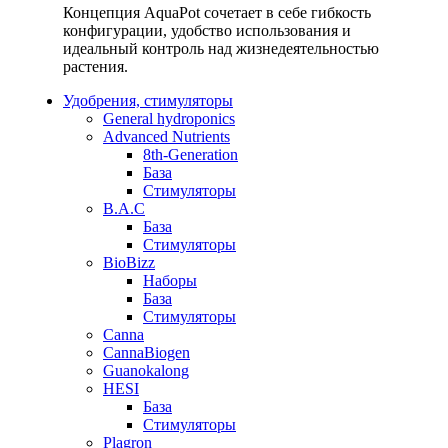
Концепция AquaPot сочетает в себе гибкость
конфигурации, удобство использования и
идеальный контроль над жизнедеятельностью
растения.
Удобрения, стимуляторы
General hydroponics
Advanced Nutrients
8th-Generation
База
Стимуляторы
B.A.C
База
Стимуляторы
BioBizz
Наборы
База
Стимуляторы
Canna
CannaBiogen
Guanokalong
HESI
База
Стимуляторы
Plagron