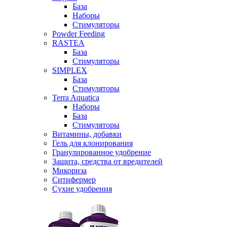
База
Наборы
Стимуляторы
Powder Feeding
RASTEA
База
Стимуляторы
SIMPLEX
База
Стимуляторы
Terra Aquatica
Наборы
База
Стимуляторы
Витамины, добавки
Гель для клонирования
Гранулированное удобрение
Защита, средства от вредителей
Микориза
Ситифермер
Сухие удобрения