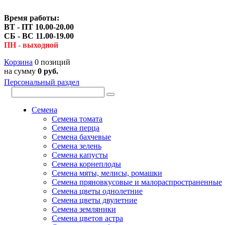
Время работы:
ВТ - ПТ 10.00-20.00
СБ - ВС 11.00-19.00
ПН - выходной
Корзина
0 позиций
на сумму
0 руб.
Персональный раздел
Семена
Семена томата
Семена перца
Семена бахчевые
Семена зелень
Семена капусты
Семена корнеплоды
Семена мяты, мелисы, ромашки
Семена пряновкусовые и малораспространенные
Семена цветы однолетние
Семена цветы двулетние
Семена земляники
Семена цветов астра