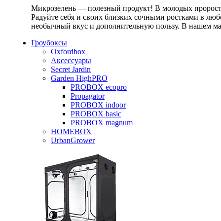
Микрозелень — полезный продукт! В молодых проростк
Радуйте себя и своих близких сочными ростками в любо
необычный вкус и дополнительную пользу. В нашем маг
Гроубоксы
Oxfordbox
Аксессуары
Secret Jardin
Garden HighPRO
PROBOX ecopro
Propagator
PROBOX indoor
PROBOX basic
PROBOX magnum
HOMEBOX
UrbanGrower