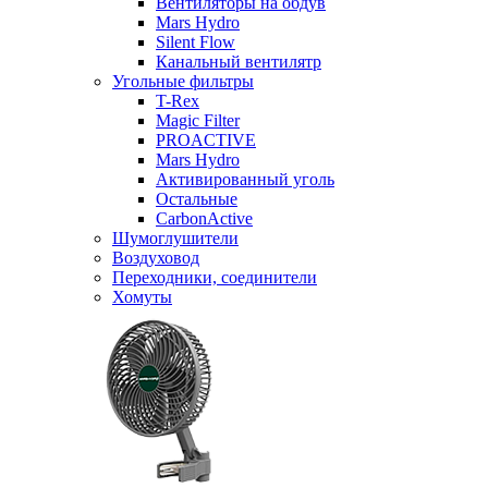
Вентиляторы на обдув
Mars Hydro
Silent Flow
Канальный вентилятр
Угольные фильтры
T-Rex
Magic Filter
PROACTIVE
Mars Hydro
Активированный уголь
Остальные
CarbonActive
Шумоглушители
Воздуховод
Переходники, соединители
Хомуты