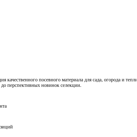
я качественного посевного материала для сада, огорода и тепли
и до перспективных новинок селекции.
нта
озиций