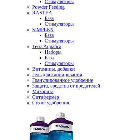
Стимуляторы
Powder Feeding
RASTEA
База
Стимуляторы
SIMPLEX
База
Стимуляторы
Terra Aquatica
Наборы
База
Стимуляторы
Витамины, добавки
Гель для клонирования
Гранулированное удобрение
Защита, средства от вредителей
Микориза
Ситифермер
Сухие удобрения