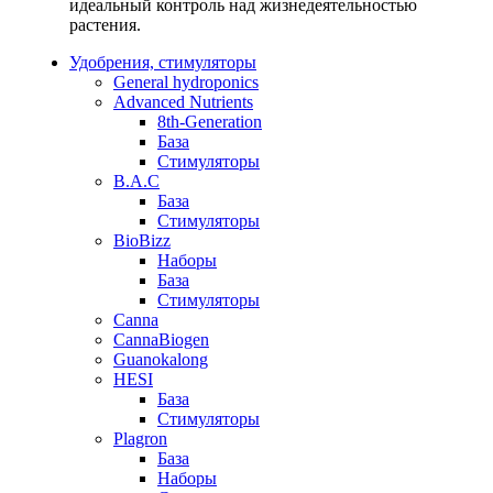
идеальный контроль над жизнедеятельностью
растения.
Удобрения, стимуляторы
General hydroponics
Advanced Nutrients
8th-Generation
База
Стимуляторы
B.A.C
База
Стимуляторы
BioBizz
Наборы
База
Стимуляторы
Canna
CannaBiogen
Guanokalong
HESI
База
Стимуляторы
Plagron
База
Наборы