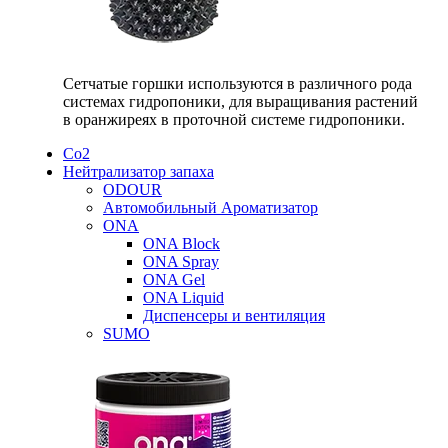
Сетчатые горшки используются в различного рода
системах гидропоники, для выращивания растений
в оранжиреях в проточной системе гидропоники.
Со2
Нейтрализатор запаха
ODOUR
Автомобильный Ароматизатор
ONA
ONA Block
ONA Spray
ONA Gel
ONA Liquid
Диспенсеры и вентиляция
SUMO