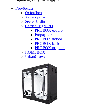
горчицы, капусты и другие.
Гроубоксы
Oxfordbox
Аксессуары
Secret Jardin
Garden HighPRO
PROBOX ecopro
Propagator
PROBOX indoor
PROBOX basic
PROBOX magnum
HOMEBOX
UrbanGrower