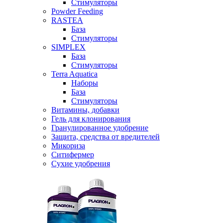
Стимуляторы
Powder Feeding
RASTEA
База
Стимуляторы
SIMPLEX
База
Стимуляторы
Terra Aquatica
Наборы
База
Стимуляторы
Витамины, добавки
Гель для клонирования
Гранулированное удобрение
Защита, средства от вредителей
Микориза
Ситифермер
Сухие удобрения