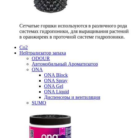
Сетчатые горшки используются в различного рода
системах гидропоники, для выращивания растений
в оранжиреях в проточной системе гидропоники.
Со2
Нейтрализатор запаха
ODOUR
Автомобильный Ароматизатор
ONA
ONA Block
ONA Spray
ONA Gel
ONA Liquid
Диспенсеры и вентиляция
SUMO