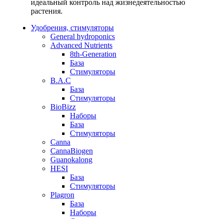
идеальный контроль над жизнедеятельностью
растения.
Удобрения, стимуляторы
General hydroponics
Advanced Nutrients
8th-Generation
База
Стимуляторы
B.A.C
База
Стимуляторы
BioBizz
Наборы
База
Стимуляторы
Canna
CannaBiogen
Guanokalong
HESI
База
Стимуляторы
Plagron
База
Наборы