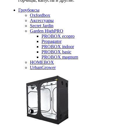
горчицы, капусты и другие.
Гроубоксы
Oxfordbox
Аксессуары
Secret Jardin
Garden HighPRO
PROBOX ecopro
Propagator
PROBOX indoor
PROBOX basic
PROBOX magnum
HOMEBOX
UrbanGrower