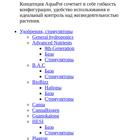
Концепция AquaPot сочетает в себе гибкость
конфигурации, удобство использования и
идеальный контроль над жизнедеятельностью
растения.
Удобрения, стимуляторы
General hydroponics
Advanced Nutrients
8th-Generation
База
Стимуляторы
B.A.C
База
Стимуляторы
BioBizz
Наборы
База
Стимуляторы
Canna
CannaBiogen
Guanokalong
HESI
База
Стимуляторы
Plagron