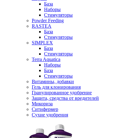
База
Наборы
Стимуляторы
Powder Feeding
RASTEA
База
Стимуляторы
SIMPLEX
База
Стимуляторы
Terra Aquatica
Наборы
База
Стимуляторы
Витамины, добавки
Гель для клонирования
Гранулированное удобрение
Защита, средства от вредителей
Микориза
Ситифермер
Сухие удобрения