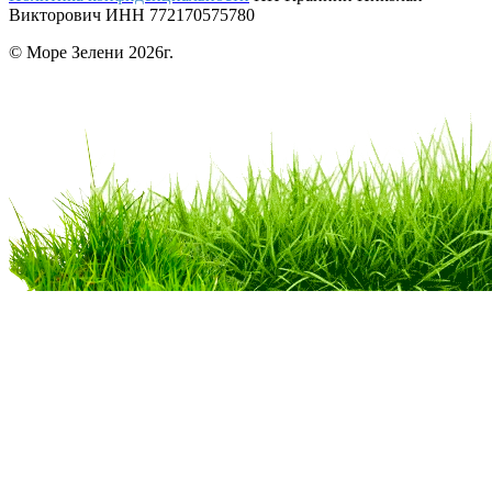
Викторович ИНН 772170575780
© Море Зелени 2026г.