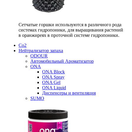
Сетчатые горшки используются в различного рода
системах гидропоники, для выращивания растений
в оранжиреях в проточной системе гидропоники.
Со2
Нейтрализатор запаха
ODOUR
Автомобильный Ароматизатор
ONA
ONA Block
ONA Spray
ONA Gel
ONA Liquid
Диспенсеры и вентиляция
SUMO