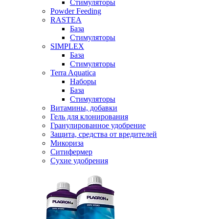
Стимуляторы
Powder Feeding
RASTEA
База
Стимуляторы
SIMPLEX
База
Стимуляторы
Terra Aquatica
Наборы
База
Стимуляторы
Витамины, добавки
Гель для клонирования
Гранулированное удобрение
Защита, средства от вредителей
Микориза
Ситифермер
Сухие удобрения