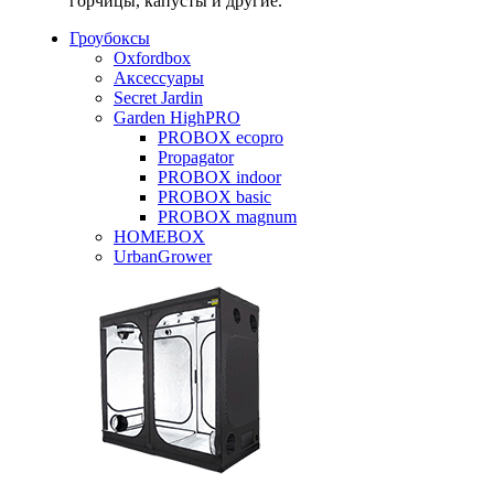
горчицы, капусты и другие.
Гроубоксы
Oxfordbox
Аксессуары
Secret Jardin
Garden HighPRO
PROBOX ecopro
Propagator
PROBOX indoor
PROBOX basic
PROBOX magnum
HOMEBOX
UrbanGrower