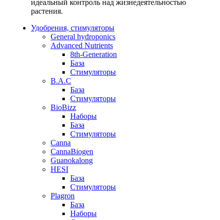
идеальный контроль над жизнедеятельностью
растения.
Удобрения, стимуляторы
General hydroponics
Advanced Nutrients
8th-Generation
База
Стимуляторы
B.A.C
База
Стимуляторы
BioBizz
Наборы
База
Стимуляторы
Canna
CannaBiogen
Guanokalong
HESI
База
Стимуляторы
Plagron
База
Наборы