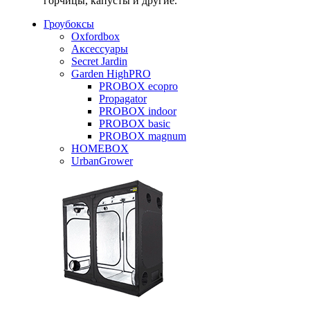
горчицы, капусты и другие.
Гроубоксы
Oxfordbox
Аксессуары
Secret Jardin
Garden HighPRO
PROBOX ecopro
Propagator
PROBOX indoor
PROBOX basic
PROBOX magnum
HOMEBOX
UrbanGrower