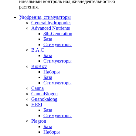
идеальный контроль над жизнедеятельностью
растения.
Удобрения, стимуляторы
General hydroponics
Advanced Nutrients
8th-Generation
База
Стимуляторы
B.A.C
База
Стимуляторы
BioBizz
Наборы
База
Стимуляторы
Canna
CannaBiogen
Guanokalong
HESI
База
Стимуляторы
Plagron
База
Наборы