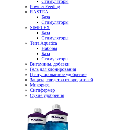
Стимуляторы
Powder Feeding
RASTEA
База
Стимуляторы
SIMPLEX
База
Стимуляторы
Terra Aquatica
Наборы
База
Стимуляторы
Витамины, добавки
Гель для клонирования
Гранулированное удобрение
Защита, средства от вредителей
Микориза
Ситифермер
Сухие удобрения