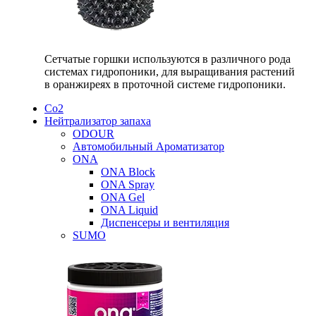
Сетчатые горшки используются в различного рода
системах гидропоники, для выращивания растений
в оранжиреях в проточной системе гидропоники.
Со2
Нейтрализатор запаха
ODOUR
Автомобильный Ароматизатор
ONA
ONA Block
ONA Spray
ONA Gel
ONA Liquid
Диспенсеры и вентиляция
SUMO