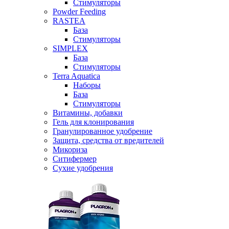
Стимуляторы
Powder Feeding
RASTEA
База
Стимуляторы
SIMPLEX
База
Стимуляторы
Terra Aquatica
Наборы
База
Стимуляторы
Витамины, добавки
Гель для клонирования
Гранулированное удобрение
Защита, средства от вредителей
Микориза
Ситифермер
Сухие удобрения