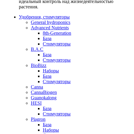
идеальный контроль над жизнедеятельностью
растения.
Удобрения, стимуляторы
General hydroponics
Advanced Nutrients
8th-Generation
База
Стимуляторы
B.A.C
База
Стимуляторы
BioBizz
Наборы
База
Стимуляторы
Canna
CannaBiogen
Guanokalong
HESI
База
Стимуляторы
Plagron
База
Наборы