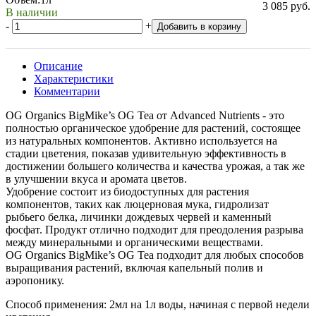
3 085 руб.
В наличии
-
+
Добавить в корзину
Описание
Характеристики
Комментарии
OG Organics BigMike’s OG Tea от Advanced Nutrients - это
полностью органическое удобрение для растений, состоящее
из натуральных компонентов. Активно используется на
стадии цветения, показав удивительную эффективность в
достижении большего количества и качества урожая, а так же
в улучшении вкуса и аромата цветов.
Удобрение состоит из биодоступных для растения
компонентов, таких как люцерновая мука, гидролизат
рыбьего белка, личинки дождевых червей и каменный
фосфат. Продукт отлично подходит для преодоления разрыва
между минеральными и органическими веществами.
OG Organics BigMike’s OG Tea подходит для любых способов
выращивания растений, включая капельный полив и
аэропонику.
Способ применения: 2мл на 1л воды, начиная с первой недели