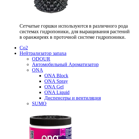
Сетчатые горшки используются в различного рода
системах гидропоники, для выращивания растений
в оранжиреях в проточной системе гидропоники.
Со2
Нейтрализатор запаха
ODOUR
Автомобильный Ароматизатор
ONA
ONA Block
ONA Spray
ONA Gel
ONA Liquid
Диспенсеры и вентиляция
SUMO