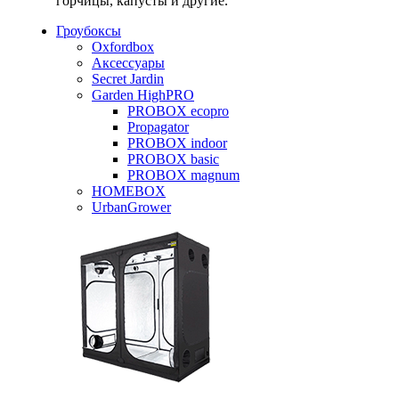
горчицы, капусты и другие.
Гроубоксы
Oxfordbox
Аксессуары
Secret Jardin
Garden HighPRO
PROBOX ecopro
Propagator
PROBOX indoor
PROBOX basic
PROBOX magnum
HOMEBOX
UrbanGrower