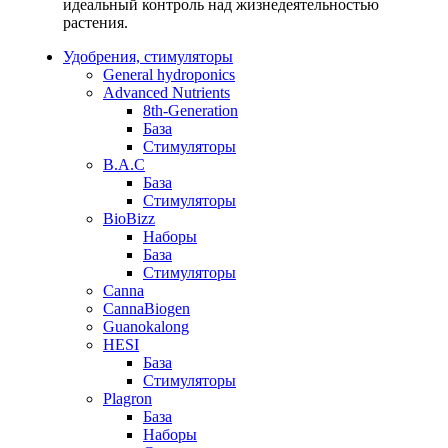
идеальный контроль над жизнедеятельностью
растения.
Удобрения, стимуляторы
General hydroponics
Advanced Nutrients
8th-Generation
База
Стимуляторы
B.A.C
База
Стимуляторы
BioBizz
Наборы
База
Стимуляторы
Canna
CannaBiogen
Guanokalong
HESI
База
Стимуляторы
Plagron
База
Наборы