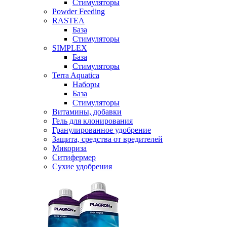
Стимуляторы
Powder Feeding
RASTEA
База
Стимуляторы
SIMPLEX
База
Стимуляторы
Terra Aquatica
Наборы
База
Стимуляторы
Витамины, добавки
Гель для клонирования
Гранулированное удобрение
Защита, средства от вредителей
Микориза
Ситифермер
Сухие удобрения