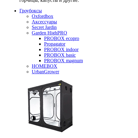
горчицы, капусты и другие.
Гроубоксы
Oxfordbox
Аксессуары
Secret Jardin
Garden HighPRO
PROBOX ecopro
Propagator
PROBOX indoor
PROBOX basic
PROBOX magnum
HOMEBOX
UrbanGrower