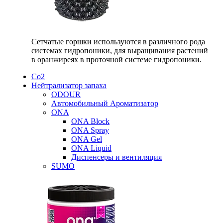
Сетчатые горшки используются в различного рода
системах гидропоники, для выращивания растений
в оранжиреях в проточной системе гидропоники.
Со2
Нейтрализатор запаха
ODOUR
Автомобильный Ароматизатор
ONA
ONA Block
ONA Spray
ONA Gel
ONA Liquid
Диспенсеры и вентиляция
SUMO