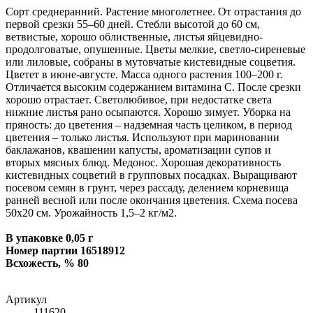
Сорт среднеранний. Растение многолетнее. От отрастания до
первой срезки 55–60 дней. Стебли высотой до 60 см,
ветвистые, хорошо облиственные, листья яйцевидно-
продолговатые, опушенные. Цветы мелкие, светло-сиреневые
или лиловые, собраны в мутовчатые кистевидные соцветия.
Цветет в июне-августе. Масса одного растения 100–200 г.
Отличается высоким содержанием витамина С. После срезки
хорошо отрастает. Светолюбивое, при недостатке света
нижние листья рано осыпаются. Хорошо зимует. Уборка на
пряность: до цветения – надземная часть целиком, в период
цветения – только листья. Используют при мариновании
баклажанов, квашении капусты, ароматизации супов и
вторых мясных блюд. Медонос. Хорошая декоративность
кистевидных соцветий в групповых посадках. Выращивают
посевом семян в грунт, через рассаду, делением корневища
ранней весной или после окончания цветения. Схема посева
50х20 см. Урожайность 1,5–2 кг/м2.
В упаковке 0,05 г
Номер партии 16518912
Всхожесть, % 80
Артикул
111620