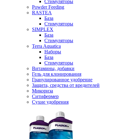
Стимуляторы
Powder Feeding
RASTEA
База
Стимуляторы
SIMPLEX
База
Стимуляторы
Terra Aquatica
Наборы
База
Стимуляторы
Витамины, добавки
Гель для клонирования
Гранулированное удобрение
Защита, средства от вредителей
Микориза
Ситифермер
Сухие удобрения