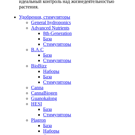
идеальный контроль над жизнедеятельностью
растения.
Удобрения, стимуляторы
General hydroponics
Advanced Nutrients
8th-Generation
База
Стимуляторы
B.A.C
База
Стимуляторы
BioBizz
Наборы
База
Стимуляторы
Canna
CannaBiogen
Guanokalong
HESI
База
Стимуляторы
Plagron
База
Наборы