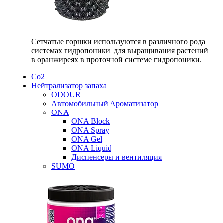
Сетчатые горшки используются в различного рода
системах гидропоники, для выращивания растений
в оранжиреях в проточной системе гидропоники.
Со2
Нейтрализатор запаха
ODOUR
Автомобильный Ароматизатор
ONA
ONA Block
ONA Spray
ONA Gel
ONA Liquid
Диспенсеры и вентиляция
SUMO