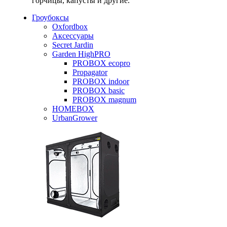
горчицы, капусты и другие.
Гроубоксы
Oxfordbox
Аксессуары
Secret Jardin
Garden HighPRO
PROBOX ecopro
Propagator
PROBOX indoor
PROBOX basic
PROBOX magnum
HOMEBOX
UrbanGrower