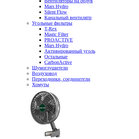
Вентиляторы на обдув
Mars Hydro
Silent Flow
Канальный вентилятр
Угольные фильтры
T-Rex
Magic Filter
PROACTIVE
Mars Hydro
Активированный уголь
Остальные
CarbonActive
Шумоглушители
Воздуховод
Переходники, соединители
Хомуты