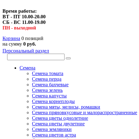
Время работы:
ВТ - ПТ 10.00-20.00
СБ - ВС 11.00-19.00
ПН - выходной
Корзина
0 позиций
на сумму
0 руб.
Персональный раздел
Семена
Семена томата
Семена перца
Семена бахчевые
Семена зелень
Семена капусты
Семена корнеплоды
Семена мяты, мелисы, ромашки
Семена пряновкусовые и малораспространенные
Семена цветы однолетние
Семена цветы двулетние
Семена земляники
Семена цветов астра