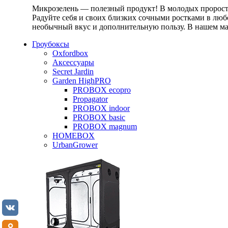
Микрозелень — полезный продукт! В молодых проростк
Радуйте себя и своих близких сочными ростками в любо
необычный вкус и дополнительную пользу. В нашем маг
Гроубоксы
Oxfordbox
Аксессуары
Secret Jardin
Garden HighPRO
PROBOX ecopro
Propagator
PROBOX indoor
PROBOX basic
PROBOX magnum
HOMEBOX
UrbanGrower