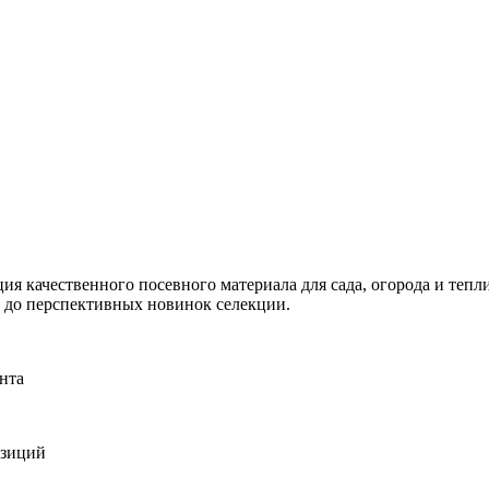
я качественного посевного материала для сада, огорода и тепли
и до перспективных новинок селекции.
нта
озиций