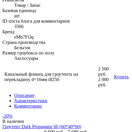
Товар / Запас
Базовая единица
шт
ID поста блога для комментариев
3566
Бренд
eMb7Fi3q
Страна производства
Бельгия
Размер гроубокса по полу
Аксессуары
2 500
Канальный фланец для гроутента на
руб.
Купить
перекладину d=16мм df250
2 000
руб.
Описание
Характеристики
Комментарии
-20%
В наличии
Гроутент Dark Propagator 60 (60*40*60)
9 600 руб.
7 680 руб.