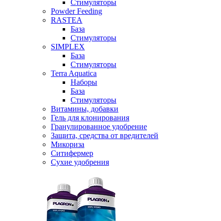
Стимуляторы
Powder Feeding
RASTEA
База
Стимуляторы
SIMPLEX
База
Стимуляторы
Terra Aquatica
Наборы
База
Стимуляторы
Витамины, добавки
Гель для клонирования
Гранулированное удобрение
Защита, средства от вредителей
Микориза
Ситифермер
Сухие удобрения