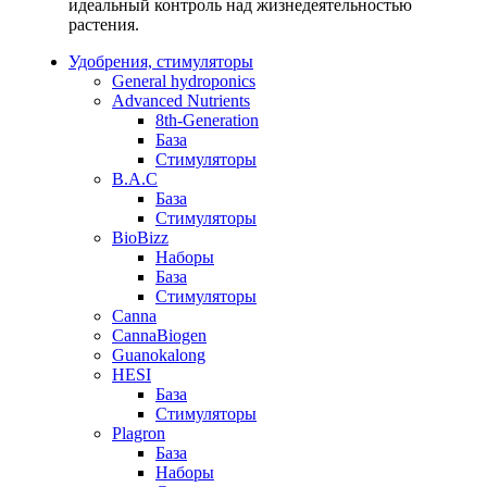
идеальный контроль над жизнедеятельностью
растения.
Удобрения, стимуляторы
General hydroponics
Advanced Nutrients
8th-Generation
База
Стимуляторы
B.A.C
База
Стимуляторы
BioBizz
Наборы
База
Стимуляторы
Canna
CannaBiogen
Guanokalong
HESI
База
Стимуляторы
Plagron
База
Наборы