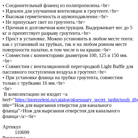
• Соединительный фланец из полипропилена.<br>
• Идеален для улучшения вентиляции в гроутенте.<br>
• Высокая герметичность и шумоподавление.<br>
• Не пропускает свет из гроутента.<br>
• Прочная и долговечная конструкция. Выдерживает вес до 5
кг и препятствует разрыву гроутента.<br>
• Прост в установке. Можно установить в любом месте тента:
как с установкой на трубках, так и на любом ровном месте
поверхности палатки, в том числе и на крыше.<br>
• Совместим с коннекторами диаметром 100, 125 и 150 мм.
<br>
• Совместим с вентиляционной перегородкой Light Baffle для
пассивного поступления воздуха в гроутент.<br>
• При установке фланца на трубки гроутента, совместим
только с трубками 16 мм.<br>
<br>
В комплектацию не входит <a
href="
https://morezeleni.ru/catalog/aksessuary_secret_jardin/nozh_d
title="Нож для вырезания отверстия для канального
фланца">Нож для вырезания отверстия для канального
фланца</a><br>
Артикул
110699
Реквизиты