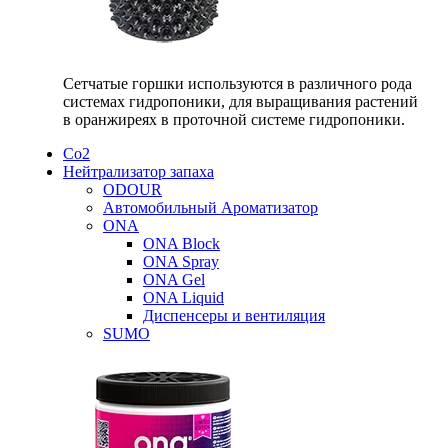
Сетчатые горшки используются в различного рода
системах гидропоники, для выращивания растений
в оранжиреях в проточной системе гидропоники.
Со2
Нейтрализатор запаха
ODOUR
Автомобильный Ароматизатор
ONA
ONA Block
ONA Spray
ONA Gel
ONA Liquid
Диспенсеры и вентиляция
SUMO