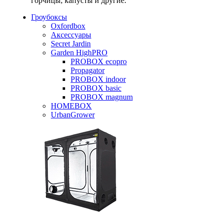
горчицы, капусты и другие.
Гроубоксы
Oxfordbox
Аксессуары
Secret Jardin
Garden HighPRO
PROBOX ecopro
Propagator
PROBOX indoor
PROBOX basic
PROBOX magnum
HOMEBOX
UrbanGrower