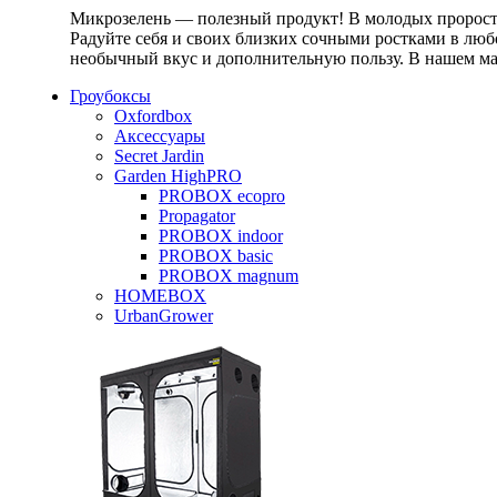
Микрозелень — полезный продукт! В молодых проростк
Радуйте себя и своих близких сочными ростками в любо
необычный вкус и дополнительную пользу. В нашем маг
Гроубоксы
Oxfordbox
Аксессуары
Secret Jardin
Garden HighPRO
PROBOX ecopro
Propagator
PROBOX indoor
PROBOX basic
PROBOX magnum
HOMEBOX
UrbanGrower