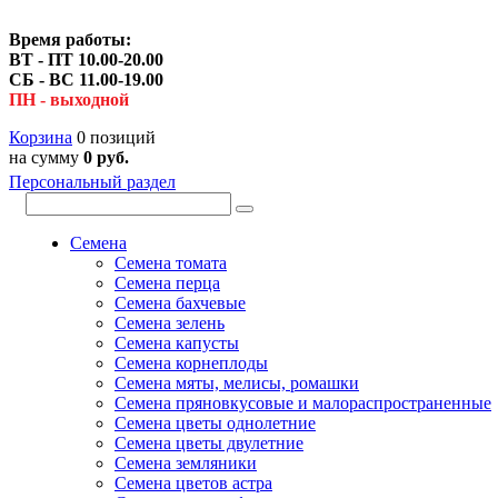
Время работы:
ВТ - ПТ 10.00-20.00
СБ - ВС 11.00-19.00
ПН - выходной
Корзина
0 позиций
на сумму
0 руб.
Персональный раздел
Семена
Семена томата
Семена перца
Семена бахчевые
Семена зелень
Семена капусты
Семена корнеплоды
Семена мяты, мелисы, ромашки
Семена пряновкусовые и малораспространенные
Семена цветы однолетние
Семена цветы двулетние
Семена земляники
Семена цветов астра