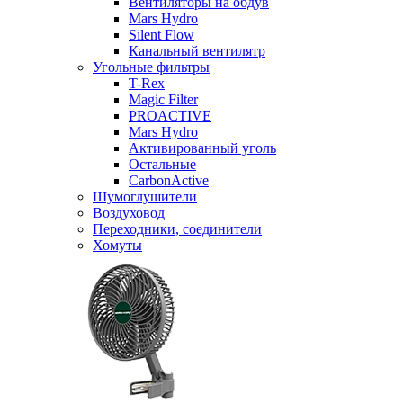
Вентиляторы на обдув
Mars Hydro
Silent Flow
Канальный вентилятр
Угольные фильтры
T-Rex
Magic Filter
PROACTIVE
Mars Hydro
Активированный уголь
Остальные
CarbonActive
Шумоглушители
Воздуховод
Переходники, соединители
Хомуты