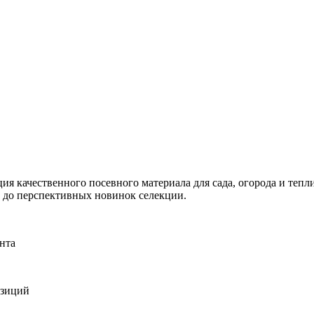
я качественного посевного материала для сада, огорода и тепли
и до перспективных новинок селекции.
нта
озиций