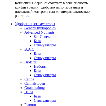
Концепция AquaPot сочетает в себе гибкость
конфигурации, удобство использования и
идеальный контроль над жизнедеятельностью
растения.
Удобрения, стимуляторы
General hydroponics
Advanced Nutrients
8th-Generation
База
Стимуляторы
B.A.C
База
Стимуляторы
BioBizz
Наборы
База
Стимуляторы
Canna
CannaBiogen
Guanokalong
HESI
База
Стимуляторы
Plagron