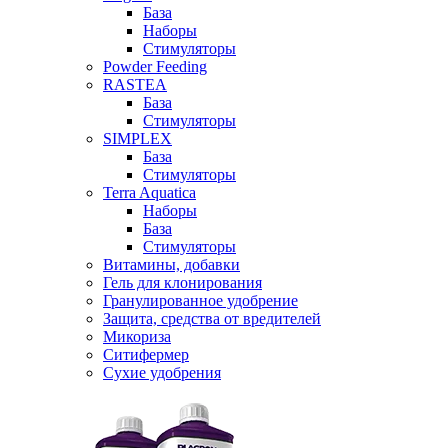
База
Наборы
Стимуляторы
Powder Feeding
RASTEA
База
Стимуляторы
SIMPLEX
База
Стимуляторы
Terra Aquatica
Наборы
База
Стимуляторы
Витамины, добавки
Гель для клонирования
Гранулированное удобрение
Защита, средства от вредителей
Микориза
Ситифермер
Сухие удобрения