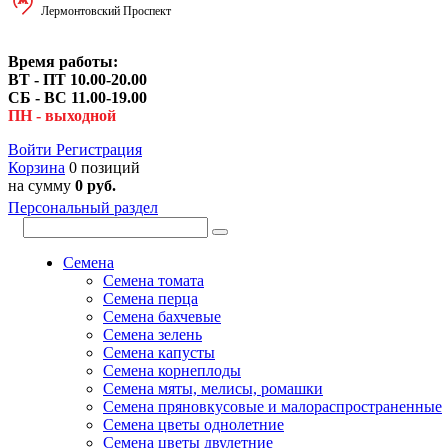
Лермонтовский Проспект
Время работы:
ВТ - ПТ 10.00-20.00
СБ - ВС 11.00-19.00
ПН - выходной
Войти
Регистрация
Корзина
0 позиций
на сумму
0 руб.
Персональный раздел
Семена
Семена томата
Семена перца
Семена бахчевые
Семена зелень
Семена капусты
Семена корнеплоды
Семена мяты, мелисы, ромашки
Семена пряновкусовые и малораспространенные
Семена цветы однолетние
Семена цветы двулетние