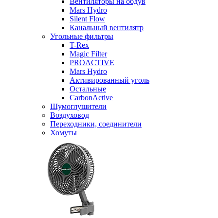
Вентиляторы на обдув
Mars Hydro
Silent Flow
Канальный вентилятр
Угольные фильтры
T-Rex
Magic Filter
PROACTIVE
Mars Hydro
Активированный уголь
Остальные
CarbonActive
Шумоглушители
Воздуховод
Переходники, соединители
Хомуты