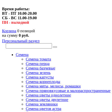
Время работы:
ВТ - ПТ 10.00-20.00
СБ - ВС 11.00-19.00
ПН - выходной
Корзина
0 позиций
на сумму
0 руб.
Персональный раздел
Семена
Семена томата
Семена перца
Семена бахчевые
Семена зелень
Семена капусты
Семена корнеплоды
Семена мяты, мелисы, ромашки
Семена пряновкусовые и малораспространенные
Семена цветы однолетние
Семена цветы двулетние
Семена земляники
Семена цветов астра