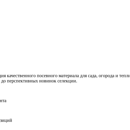
я качественного посевного материала для сада, огорода и тепли
и до перспективных новинок селекции.
нта
озиций