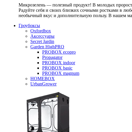
Микрозелень — полезный продукт! В молодых проростк
Радуйте себя и своих близких сочными ростками в любо
необычный вкус и дополнительную пользу. В нашем маг
Гроубоксы
Oxfordbox
Аксессуары
Secret Jardin
Garden HighPRO
PROBOX ecopro
Propagator
PROBOX indoor
PROBOX basic
PROBOX magnum
HOMEBOX
UrbanGrower