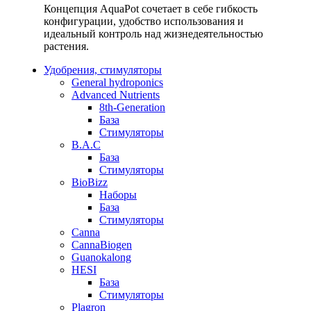
Концепция AquaPot сочетает в себе гибкость
конфигурации, удобство использования и
идеальный контроль над жизнедеятельностью
растения.
Удобрения, стимуляторы
General hydroponics
Advanced Nutrients
8th-Generation
База
Стимуляторы
B.A.C
База
Стимуляторы
BioBizz
Наборы
База
Стимуляторы
Canna
CannaBiogen
Guanokalong
HESI
База
Стимуляторы
Plagron