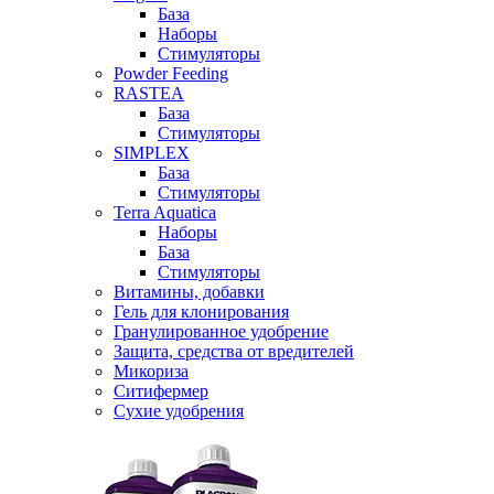
База
Наборы
Стимуляторы
Powder Feeding
RASTEA
База
Стимуляторы
SIMPLEX
База
Стимуляторы
Terra Aquatica
Наборы
База
Стимуляторы
Витамины, добавки
Гель для клонирования
Гранулированное удобрение
Защита, средства от вредителей
Микориза
Ситифермер
Сухие удобрения