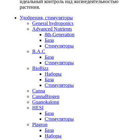
идеальный контроль над жизнедеятельностью
растения.
Удобрения, стимуляторы
General hydroponics
Advanced Nutrients
8th-Generation
База
Стимуляторы
B.A.C
База
Стимуляторы
BioBizz
Наборы
База
Стимуляторы
Canna
CannaBiogen
Guanokalong
HESI
База
Стимуляторы
Plagron
База
Наборы