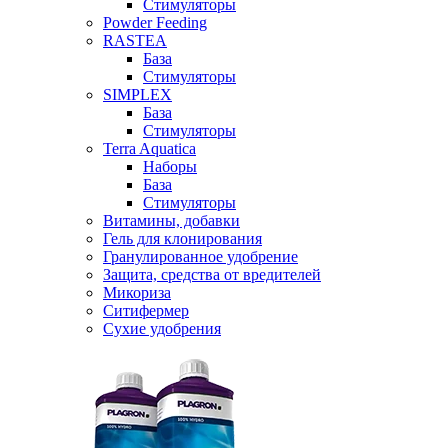
Стимуляторы
Powder Feeding
RASTEA
База
Стимуляторы
SIMPLEX
База
Стимуляторы
Terra Aquatica
Наборы
База
Стимуляторы
Витамины, добавки
Гель для клонирования
Гранулированное удобрение
Защита, средства от вредителей
Микориза
Ситифермер
Сухие удобрения