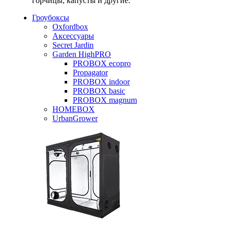
горчицы, капусты и другие.
Гроубоксы
Oxfordbox
Аксессуары
Secret Jardin
Garden HighPRO
PROBOX ecopro
Propagator
PROBOX indoor
PROBOX basic
PROBOX magnum
HOMEBOX
UrbanGrower