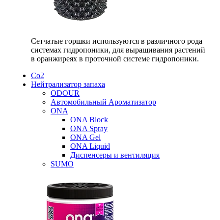
Сетчатые горшки используются в различного рода
системах гидропоники, для выращивания растений
в оранжиреях в проточной системе гидропоники.
Со2
Нейтрализатор запаха
ODOUR
Автомобильный Ароматизатор
ONA
ONA Block
ONA Spray
ONA Gel
ONA Liquid
Диспенсеры и вентиляция
SUMO