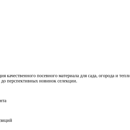
я качественного посевного материала для сада, огорода и тепли
и до перспективных новинок селекции.
нта
озиций