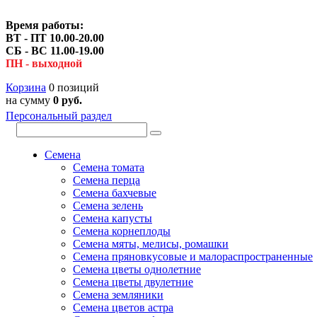
Время работы:
ВТ - ПТ 10.00-20.00
СБ - ВС 11.00-19.00
ПН - выходной
Корзина
0 позиций
на сумму
0 руб.
Персональный раздел
Семена
Семена томата
Семена перца
Семена бахчевые
Семена зелень
Семена капусты
Семена корнеплоды
Семена мяты, мелисы, ромашки
Семена пряновкусовые и малораспространенные
Семена цветы однолетние
Семена цветы двулетние
Семена земляники
Семена цветов астра