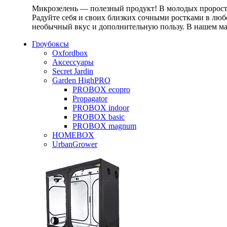
Микрозелень — полезный продукт! В молодых проростк
Радуйте себя и своих близких сочными ростками в любо
необычный вкус и дополнительную пользу. В нашем маг
Гроубоксы
Oxfordbox
Аксессуары
Secret Jardin
Garden HighPRO
PROBOX ecopro
Propagator
PROBOX indoor
PROBOX basic
PROBOX magnum
HOMEBOX
UrbanGrower