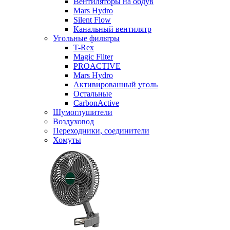
Вентиляторы на обдув
Mars Hydro
Silent Flow
Канальный вентилятр
Угольные фильтры
T-Rex
Magic Filter
PROACTIVE
Mars Hydro
Активированный уголь
Остальные
CarbonActive
Шумоглушители
Воздуховод
Переходники, соединители
Хомуты