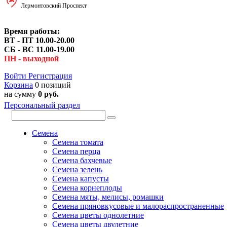
Лермонтовский Проспект
Время работы:
ВТ - ПТ 10.00-20.00
СБ - ВС 11.00-19.00
ПН - выходной
Войти
Регистрация
Корзина
0 позиций
на сумму
0 руб.
Персональный раздел
Семена
Семена томата
Семена перца
Семена бахчевые
Семена зелень
Семена капусты
Семена корнеплоды
Семена мяты, мелисы, ромашки
Семена пряновкусовые и малораспространенные
Семена цветы однолетние
Семена цветы двулетние