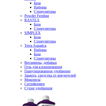
База
Наборы
Стимуляторы
Powder Feeding
RASTEA
База
Стимуляторы
SIMPLEX
База
Стимуляторы
Terra Aquatica
Наборы
База
Стимуляторы
Витамины, добавки
Гель для клонирования
Гранулированное удобрение
Защита, средства от вредителей
Микориза
Ситифермер
Сухие удобрения