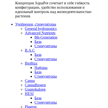
Концепция AquaPot сочетает в себе гибкость
конфигурации, удобство использования и
идеальный контроль над жизнедеятельностью
растения.
Удобрения, стимуляторы
General hydroponics
Advanced Nutrients
8th-Generation
База
Стимуляторы
B.A.C
База
Стимуляторы
BioBizz
Наборы
База
Стимуляторы
Canna
CannaBiogen
Guanokalong
HESI
База
Стимуляторы
Plagron