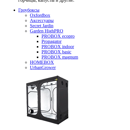
горчицы, капусты и другие.
Гроубоксы
Oxfordbox
Аксессуары
Secret Jardin
Garden HighPRO
PROBOX ecopro
Propagator
PROBOX indoor
PROBOX basic
PROBOX magnum
HOMEBOX
UrbanGrower