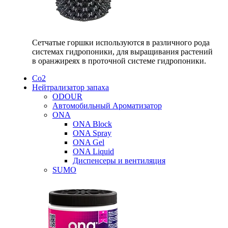
Сетчатые горшки используются в различного рода
системах гидропоники, для выращивания растений
в оранжиреях в проточной системе гидропоники.
Со2
Нейтрализатор запаха
ODOUR
Автомобильный Ароматизатор
ONA
ONA Block
ONA Spray
ONA Gel
ONA Liquid
Диспенсеры и вентиляция
SUMO