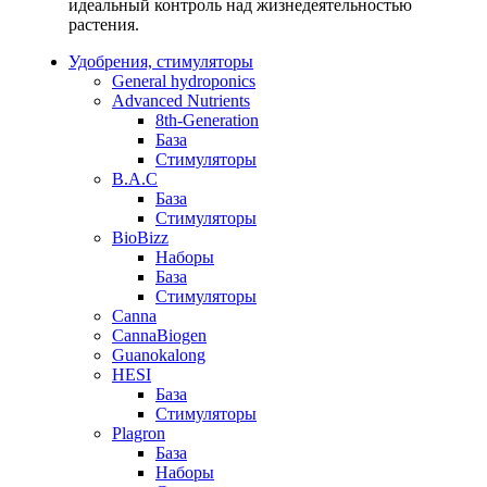
идеальный контроль над жизнедеятельностью
растения.
Удобрения, стимуляторы
General hydroponics
Advanced Nutrients
8th-Generation
База
Стимуляторы
B.A.C
База
Стимуляторы
BioBizz
Наборы
База
Стимуляторы
Canna
CannaBiogen
Guanokalong
HESI
База
Стимуляторы
Plagron
База
Наборы