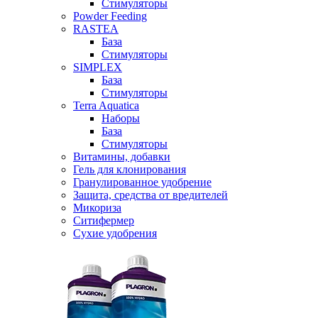
Стимуляторы
Powder Feeding
RASTEA
База
Стимуляторы
SIMPLEX
База
Стимуляторы
Terra Aquatica
Наборы
База
Стимуляторы
Витамины, добавки
Гель для клонирования
Гранулированное удобрение
Защита, средства от вредителей
Микориза
Ситифермер
Сухие удобрения