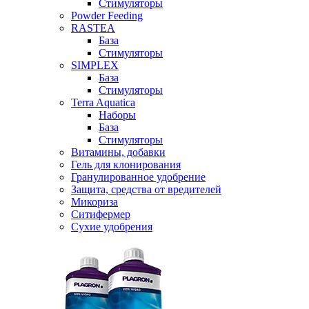
Стимуляторы
Powder Feeding
RASTEA
База
Стимуляторы
SIMPLEX
База
Стимуляторы
Terra Aquatica
Наборы
База
Стимуляторы
Витамины, добавки
Гель для клонирования
Гранулированное удобрение
Защита, средства от вредителей
Микориза
Ситифермер
Сухие удобрения