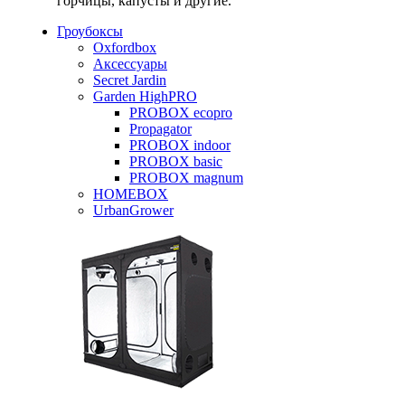
горчицы, капусты и другие.
Гроубоксы
Oxfordbox
Аксессуары
Secret Jardin
Garden HighPRO
PROBOX ecopro
Propagator
PROBOX indoor
PROBOX basic
PROBOX magnum
HOMEBOX
UrbanGrower