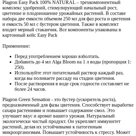
Plagron Easy Pack 100% NATURAL – трехкомпонентный
комплекс удобрений, стимулирующий начальный рост,
цветение и плодоношение урожайных растений. В составе
набора две емкости объемом 250 мл для фаз роста и цветения
и емкость 50 мл с бустером цветения. Также в комплект
входит мерный стаканчик. Все компоненты упакованы в
картонный кейс Easy Pack
Применение:
Перед употреблением хорошо взболтать.
Добавить до 4 мл Alga Bloom на 1 л воды (пропорция 1:
250).
Используйте этот питательный раствор каждый раз,
когда вы поливаете рассаду на стадии цветения.
После растворения в воде срок годности составляет не
более 24 часов.
Plagron Green Sensation - это бустер (ускоритель роста),
предназначенный для фазы цветения. Способствует выработке
сахара растениями и повышает содержание смол. Это
улучшает вкус и аромат вашего урожая. Натуральный
экологически чистый продукт. Он укрепляет иммунитет
растений, делая их устойчивыми к патогенным
микроорганизмам. Повышает устойчивость к стрессу. Может