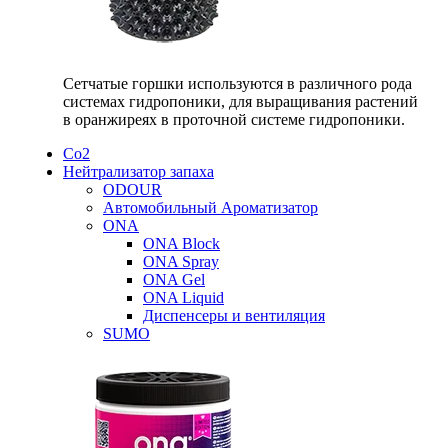
Сетчатые горшки используются в различного рода
системах гидропоники, для выращивания растений
в оранжиреях в проточной системе гидропоники.
Со2
Нейтрализатор запаха
ODOUR
Автомобильный Ароматизатор
ONA
ONA Block
ONA Spray
ONA Gel
ONA Liquid
Диспенсеры и вентиляция
SUMO