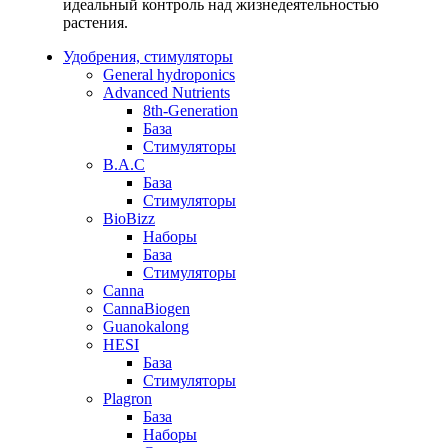
идеальный контроль над жизнедеятельностью
растения.
Удобрения, стимуляторы
General hydroponics
Advanced Nutrients
8th-Generation
База
Стимуляторы
B.A.C
База
Стимуляторы
BioBizz
Наборы
База
Стимуляторы
Canna
CannaBiogen
Guanokalong
HESI
База
Стимуляторы
Plagron
База
Наборы