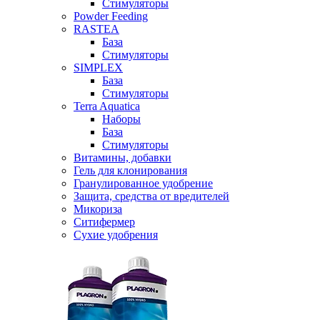
Стимуляторы
Powder Feeding
RASTEA
База
Стимуляторы
SIMPLEX
База
Стимуляторы
Terra Aquatica
Наборы
База
Стимуляторы
Витамины, добавки
Гель для клонирования
Гранулированное удобрение
Защита, средства от вредителей
Микориза
Ситифермер
Сухие удобрения