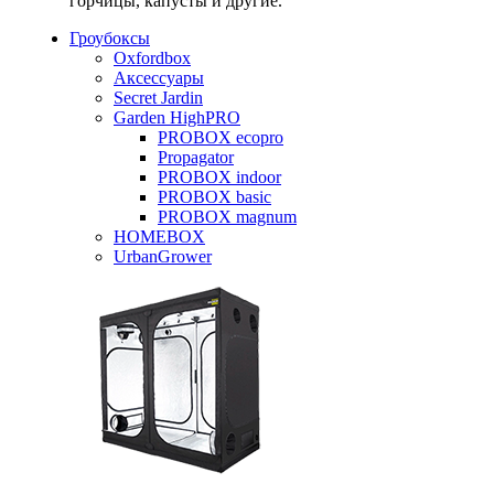
горчицы, капусты и другие.
Гроубоксы
Oxfordbox
Аксессуары
Secret Jardin
Garden HighPRO
PROBOX ecopro
Propagator
PROBOX indoor
PROBOX basic
PROBOX magnum
HOMEBOX
UrbanGrower