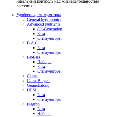
идеальный контроль над жизнедеятельностью
растения.
Удобрения, стимуляторы
General hydroponics
Advanced Nutrients
8th-Generation
База
Стимуляторы
B.A.C
База
Стимуляторы
BioBizz
Наборы
База
Стимуляторы
Canna
CannaBiogen
Guanokalong
HESI
База
Стимуляторы
Plagron
База
Наборы