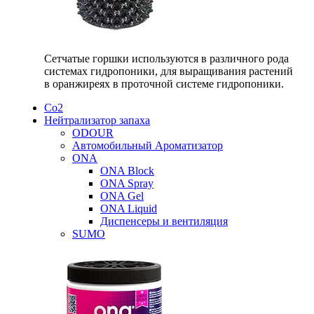
Сетчатые горшки используются в различного рода
системах гидропоники, для выращивания растений
в оранжиреях в проточной системе гидропоники.
Со2
Нейтрализатор запаха
ODOUR
Автомобильный Ароматизатор
ONA
ONA Block
ONA Spray
ONA Gel
ONA Liquid
Диспенсеры и вентиляция
SUMO