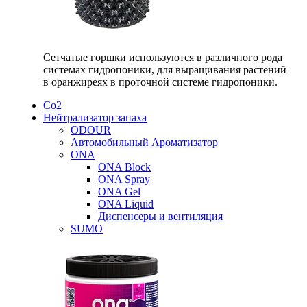
Сетчатые горшки используются в различного рода
системах гидропоники, для выращивания растений
в оранжиреях в проточной системе гидропоники.
Со2
Нейтрализатор запаха
ODOUR
Автомобильный Ароматизатор
ONA
ONA Block
ONA Spray
ONA Gel
ONA Liquid
Диспенсеры и вентиляция
SUMO