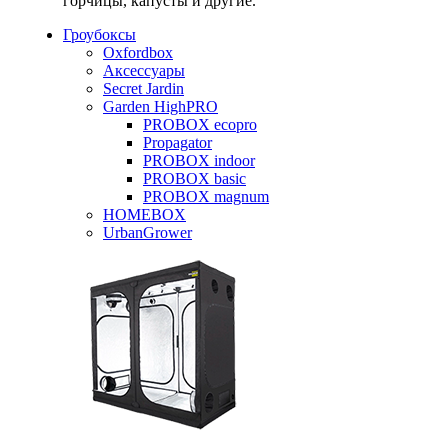
горчицы, капусты и другие.
Гроубоксы
Oxfordbox
Аксессуары
Secret Jardin
Garden HighPRO
PROBOX ecopro
Propagator
PROBOX indoor
PROBOX basic
PROBOX magnum
HOMEBOX
UrbanGrower