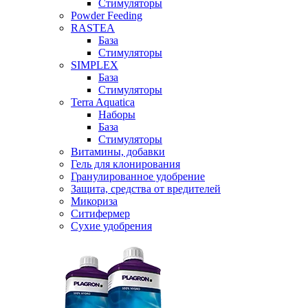
Стимуляторы
Powder Feeding
RASTEA
База
Стимуляторы
SIMPLEX
База
Стимуляторы
Terra Aquatica
Наборы
База
Стимуляторы
Витамины, добавки
Гель для клонирования
Гранулированное удобрение
Защита, средства от вредителей
Микориза
Ситифермер
Сухие удобрения