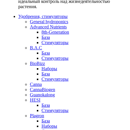
идеальный контроль над жизнедеятельностью
растения.
Удобрения, стимуляторы
General hydroponics
Advanced Nutrients
8th-Generation
База
Стимуляторы
B.A.C
База
Стимуляторы
BioBizz
Наборы
База
Стимуляторы
Canna
CannaBiogen
Guanokalong
HESI
База
Стимуляторы
Plagron
База
Наборы