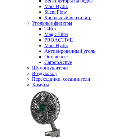
Вентиляторы на обдув
Mars Hydro
Silent Flow
Канальный вентилятр
Угольные фильтры
T-Rex
Magic Filter
PROACTIVE
Mars Hydro
Активированный уголь
Остальные
CarbonActive
Шумоглушители
Воздуховод
Переходники, соединители
Хомуты