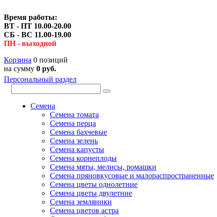
Время работы:
ВТ - ПТ 10.00-20.00
СБ - ВС 11.00-19.00
ПН - выходной
Корзина
0 позиций
на сумму
0 руб.
Персональный раздел
Семена
Семена томата
Семена перца
Семена бахчевые
Семена зелень
Семена капусты
Семена корнеплоды
Семена мяты, мелисы, ромашки
Семена пряновкусовые и малораспространенные
Семена цветы однолетние
Семена цветы двулетние
Семена земляники
Семена цветов астра