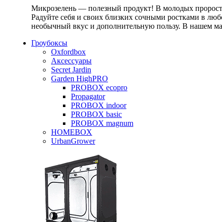
Микрозелень — полезный продукт! В молодых проростк
Радуйте себя и своих близких сочными ростками в любо
необычный вкус и дополнительную пользу. В нашем маг
Гроубоксы
Oxfordbox
Аксессуары
Secret Jardin
Garden HighPRO
PROBOX ecopro
Propagator
PROBOX indoor
PROBOX basic
PROBOX magnum
HOMEBOX
UrbanGrower