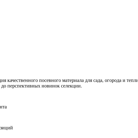
я качественного посевного материала для сада, огорода и тепли
и до перспективных новинок селекции.
нта
озиций