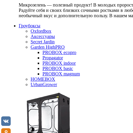
Микрозелень — полезный продукт! В молодых проростк
Радуйте себя и своих близких сочными ростками в любо
необычный вкус и дополнительную пользу. В нашем маг
Гроубоксы
Oxfordbox
Аксессуары
Secret Jardin
Garden HighPRO
PROBOX ecopro
Propagator
PROBOX indoor
PROBOX basic
PROBOX magnum
HOMEBOX
UrbanGrower