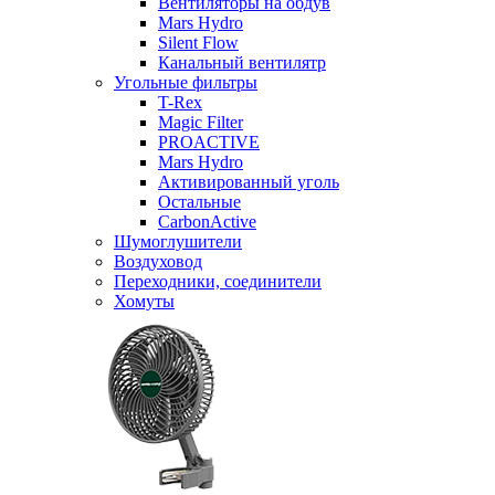
Вентиляторы на обдув
Mars Hydro
Silent Flow
Канальный вентилятр
Угольные фильтры
T-Rex
Magic Filter
PROACTIVE
Mars Hydro
Активированный уголь
Остальные
CarbonActive
Шумоглушители
Воздуховод
Переходники, соединители
Хомуты