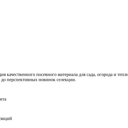
я качественного посевного материала для сада, огорода и тепли
и до перспективных новинок селекции.
нта
озиций