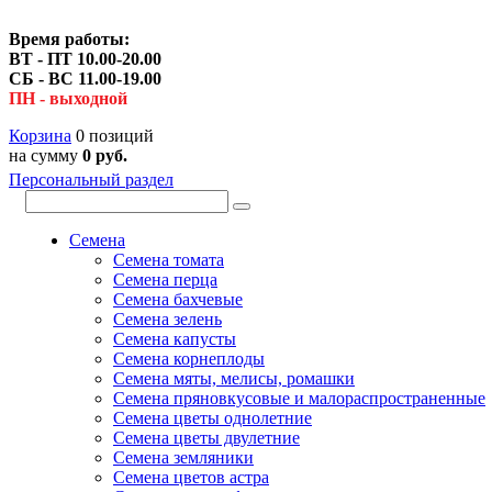
Время работы:
ВТ - ПТ 10.00-20.00
СБ - ВС 11.00-19.00
ПН - выходной
Корзина
0 позиций
на сумму
0 руб.
Персональный раздел
Семена
Семена томата
Семена перца
Семена бахчевые
Семена зелень
Семена капусты
Семена корнеплоды
Семена мяты, мелисы, ромашки
Семена пряновкусовые и малораспространенные
Семена цветы однолетние
Семена цветы двулетние
Семена земляники
Семена цветов астра