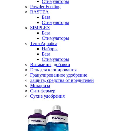
Стимуляторы
Powder Feeding
RASTEA
База
Стимуляторы
SIMPLEX
База
Стимуляторы
Terra Aquatica
Наборы
База
Стимуляторы
Витамины, добавки
Гель для клонирования
Гранулированное удобрение
Защита, средства от вредителей
Микориза
Ситифермер
Сухие удобрения