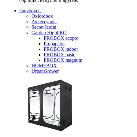
горчицы, капусты и другие.
Гроубоксы
Oxfordbox
Аксессуары
Secret Jardin
Garden HighPRO
PROBOX ecopro
Propagator
PROBOX indoor
PROBOX basic
PROBOX magnum
HOMEBOX
UrbanGrower