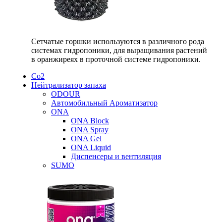
Сетчатые горшки используются в различного рода
системах гидропоники, для выращивания растений
в оранжиреях в проточной системе гидропоники.
Со2
Нейтрализатор запаха
ODOUR
Автомобильный Ароматизатор
ONA
ONA Block
ONA Spray
ONA Gel
ONA Liquid
Диспенсеры и вентиляция
SUMO