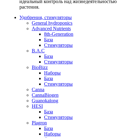
идеальный контроль над жизнедеятельностью
растения.
Удобрения, стимуляторы
General hydroponics
Advanced Nutrients
8th-Generation
База
Стимуляторы
B.A.C
База
Стимуляторы
BioBizz
Наборы
База
Стимуляторы
Canna
CannaBiogen
Guanokalong
HESI
База
Стимуляторы
Plagron
База
Наборы