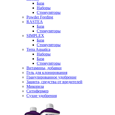
База
Наборы
Стимуляторы
Powder Feeding
RASTEA
База
Стимуляторы
SIMPLEX
База
Стимуляторы
Terra Aquatica
Наборы
База
Стимуляторы
Витамины, добавки
Гель для клонирования
Гранулированное удобрение
Защита, средства от вредителей
Микориза
Ситифермер
Сухие удобрения