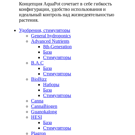
Концепция AquaPot сочетает в себе гибкость
конфигурации, удобство использования и
идеальный контроль над жизнедеятельностью
растения.
Удобрения, стимуляторы
General hydroponics
Advanced Nutrients
8th-Generation
База
Стимуляторы
B.A.C
База
Стимуляторы
BioBizz
Наборы
База
Стимуляторы
Canna
CannaBiogen
Guanokalong
HESI
База
Стимуляторы
Plagron