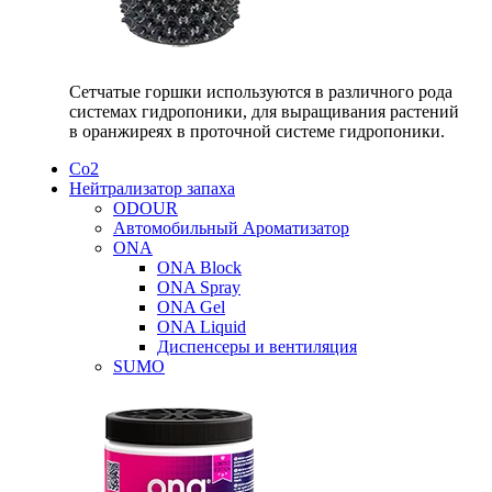
Сетчатые горшки используются в различного рода
системах гидропоники, для выращивания растений
в оранжиреях в проточной системе гидропоники.
Со2
Нейтрализатор запаха
ODOUR
Автомобильный Ароматизатор
ONA
ONA Block
ONA Spray
ONA Gel
ONA Liquid
Диспенсеры и вентиляция
SUMO