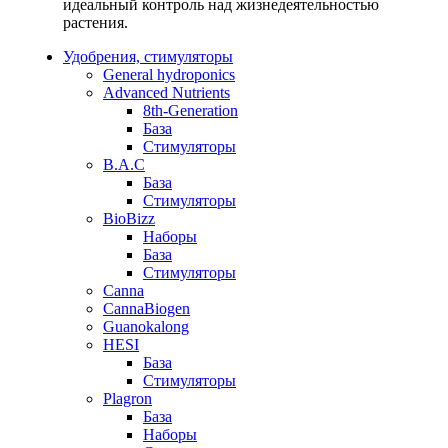
идеальный контроль над жизнедеятельностью
растения.
Удобрения, стимуляторы
General hydroponics
Advanced Nutrients
8th-Generation
База
Стимуляторы
B.A.C
База
Стимуляторы
BioBizz
Наборы
База
Стимуляторы
Canna
CannaBiogen
Guanokalong
HESI
База
Стимуляторы
Plagron
База
Наборы