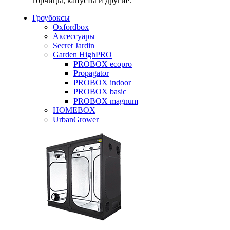
горчицы, капусты и другие.
Гроубоксы
Oxfordbox
Аксессуары
Secret Jardin
Garden HighPRO
PROBOX ecopro
Propagator
PROBOX indoor
PROBOX basic
PROBOX magnum
HOMEBOX
UrbanGrower