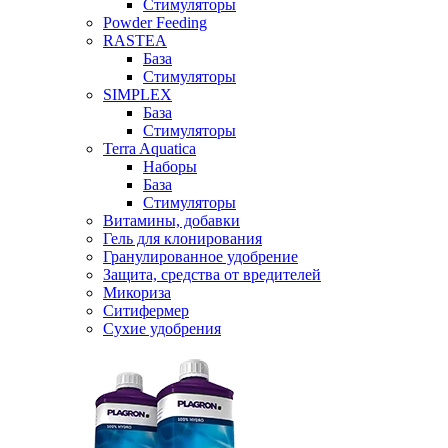
Стимуляторы
Powder Feeding
RASTEA
База
Стимуляторы
SIMPLEX
База
Стимуляторы
Terra Aquatica
Наборы
База
Стимуляторы
Витамины, добавки
Гель для клонирования
Гранулированное удобрение
Защита, средства от вредителей
Микориза
Ситифермер
Сухие удобрения