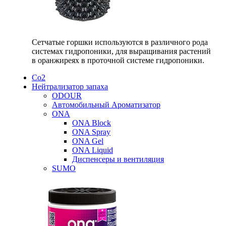
Сетчатые горшки используются в различного рода
системах гидропоники, для выращивания растений
в оранжиреях в проточной системе гидропоники.
Со2
Нейтрализатор запаха
ODOUR
Автомобильный Ароматизатор
ONA
ONA Block
ONA Spray
ONA Gel
ONA Liquid
Диспенсеры и вентиляция
SUMO