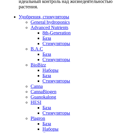
идеальный контроль над жизнедеятельностью
растения.
Удобрения, стимуляторы
General hydroponics
Advanced Nutrients
8th-Generation
База
Стимуляторы
B.A.C
База
Стимуляторы
BioBizz
Наборы
База
Стимуляторы
Canna
CannaBiogen
Guanokalong
HESI
База
Стимуляторы
Plagron
База
Наборы