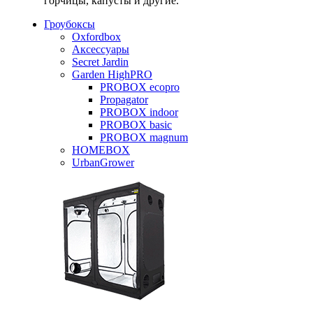
горчицы, капусты и другие.
Гроубоксы
Oxfordbox
Аксессуары
Secret Jardin
Garden HighPRO
PROBOX ecopro
Propagator
PROBOX indoor
PROBOX basic
PROBOX magnum
HOMEBOX
UrbanGrower