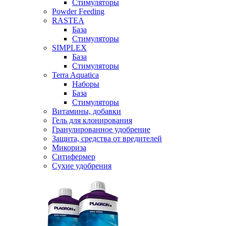
Стимуляторы
Powder Feeding
RASTEA
База
Стимуляторы
SIMPLEX
База
Стимуляторы
Terra Aquatica
Наборы
База
Стимуляторы
Витамины, добавки
Гель для клонирования
Гранулированное удобрение
Защита, средства от вредителей
Микориза
Ситифермер
Сухие удобрения