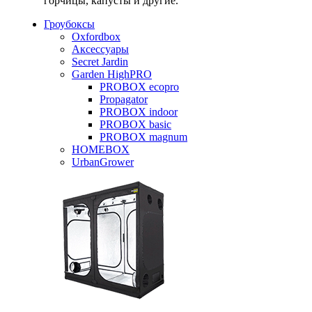
горчицы, капусты и другие.
Гроубоксы
Oxfordbox
Аксессуары
Secret Jardin
Garden HighPRO
PROBOX ecopro
Propagator
PROBOX indoor
PROBOX basic
PROBOX magnum
HOMEBOX
UrbanGrower