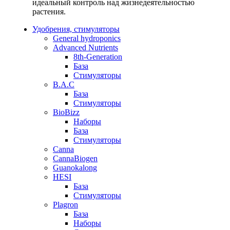
идеальный контроль над жизнедеятельностью
растения.
Удобрения, стимуляторы
General hydroponics
Advanced Nutrients
8th-Generation
База
Стимуляторы
B.A.C
База
Стимуляторы
BioBizz
Наборы
База
Стимуляторы
Canna
CannaBiogen
Guanokalong
HESI
База
Стимуляторы
Plagron
База
Наборы