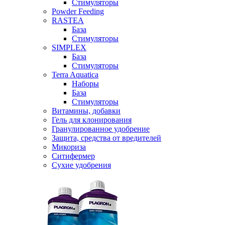
Стимуляторы
Powder Feeding
RASTEA
База
Стимуляторы
SIMPLEX
База
Стимуляторы
Terra Aquatica
Наборы
База
Стимуляторы
Витамины, добавки
Гель для клонирования
Гранулированное удобрение
Защита, средства от вредителей
Микориза
Ситифермер
Сухие удобрения