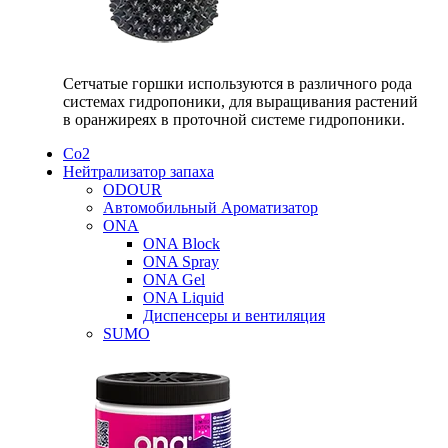
Сетчатые горшки используются в различного рода
системах гидропоники, для выращивания растений
в оранжиреях в проточной системе гидропоники.
Со2
Нейтрализатор запаха
ODOUR
Автомобильный Ароматизатор
ONA
ONA Block
ONA Spray
ONA Gel
ONA Liquid
Диспенсеры и вентиляция
SUMO