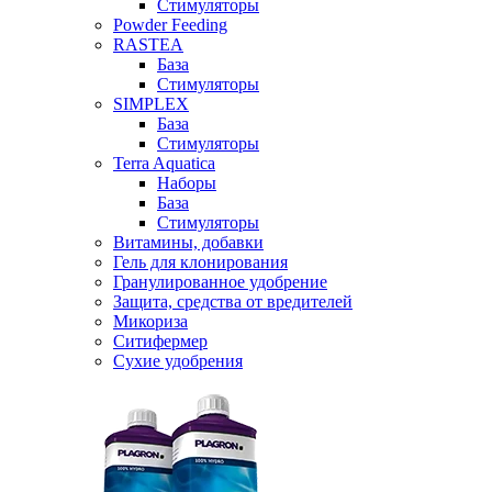
Стимуляторы
Powder Feeding
RASTEA
База
Стимуляторы
SIMPLEX
База
Стимуляторы
Terra Aquatica
Наборы
База
Стимуляторы
Витамины, добавки
Гель для клонирования
Гранулированное удобрение
Защита, средства от вредителей
Микориза
Ситифермер
Сухие удобрения