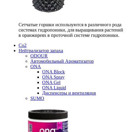
Сетчатые горшки используются в различного рода
системах гидропоники, для выращивания растений
в оранжиреях в проточной системе гидропоники.
Со2
Нейтрализатор запаха
ODOUR
Автомобильный Ароматизатор
ONA
ONA Block
ONA Spray
ONA Gel
ONA Liquid
Диспенсеры и вентиляция
SUMO