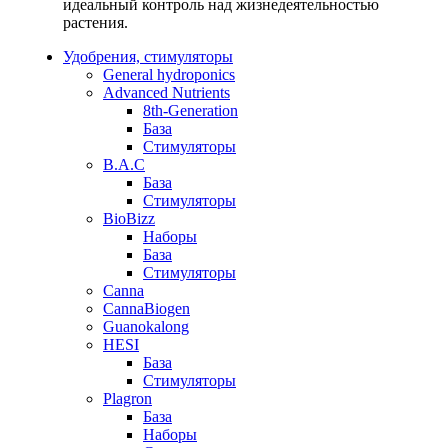
идеальный контроль над жизнедеятельностью
растения.
Удобрения, стимуляторы
General hydroponics
Advanced Nutrients
8th-Generation
База
Стимуляторы
B.A.C
База
Стимуляторы
BioBizz
Наборы
База
Стимуляторы
Canna
CannaBiogen
Guanokalong
HESI
База
Стимуляторы
Plagron
База
Наборы