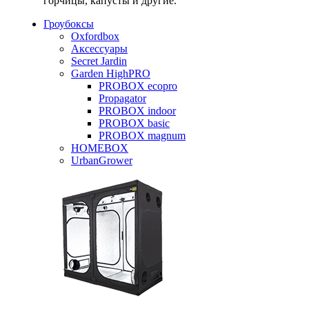
горчицы, капусты и другие.
Гроубоксы
Oxfordbox
Аксессуары
Secret Jardin
Garden HighPRO
PROBOX ecopro
Propagator
PROBOX indoor
PROBOX basic
PROBOX magnum
HOMEBOX
UrbanGrower