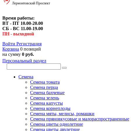
Лермонтовский Проспект
Время работы:
ВТ - ПТ 10.00-20.00
СБ - ВС 11.00-19.00
ПН - выходной
Войти
Регистрация
Корзина
0 позиций
на сумму
0 руб.
Персональный раздел
Семена
Семена томата
Семена перца
Семена бахчевые
Семена зелень
Семена капусты
Семена корнеплоды
Семена мяты, мелисы, ромашки
Семена пряновкусовые и малораспространенные
Семена цветы однолетние
Семена цветы двулетние