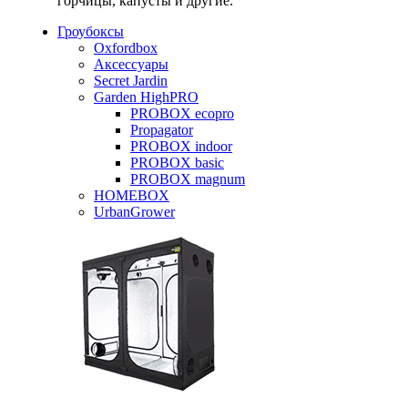
горчицы, капусты и другие.
Гроубоксы
Oxfordbox
Аксессуары
Secret Jardin
Garden HighPRO
PROBOX ecopro
Propagator
PROBOX indoor
PROBOX basic
PROBOX magnum
HOMEBOX
UrbanGrower