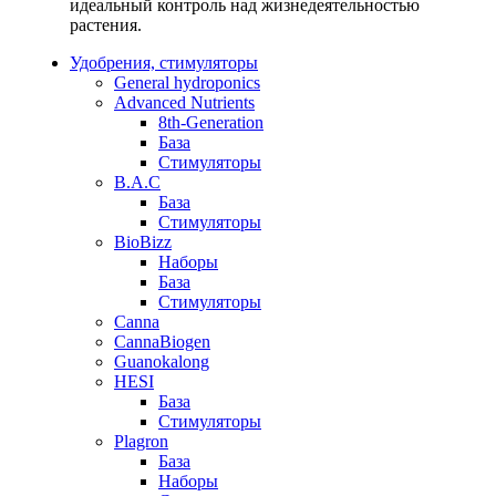
идеальный контроль над жизнедеятельностью
растения.
Удобрения, стимуляторы
General hydroponics
Advanced Nutrients
8th-Generation
База
Стимуляторы
B.A.C
База
Стимуляторы
BioBizz
Наборы
База
Стимуляторы
Canna
CannaBiogen
Guanokalong
HESI
База
Стимуляторы
Plagron
База
Наборы