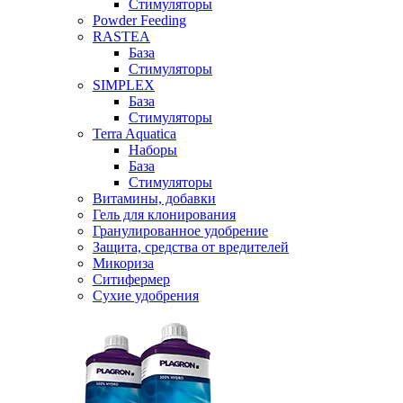
Стимуляторы
Powder Feeding
RASTEA
База
Стимуляторы
SIMPLEX
База
Стимуляторы
Terra Aquatica
Наборы
База
Стимуляторы
Витамины, добавки
Гель для клонирования
Гранулированное удобрение
Защита, средства от вредителей
Микориза
Ситифермер
Сухие удобрения