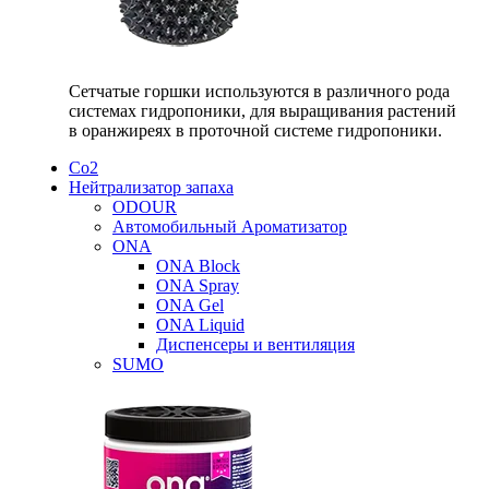
Сетчатые горшки используются в различного рода
системах гидропоники, для выращивания растений
в оранжиреях в проточной системе гидропоники.
Со2
Нейтрализатор запаха
ODOUR
Автомобильный Ароматизатор
ONA
ONA Block
ONA Spray
ONA Gel
ONA Liquid
Диспенсеры и вентиляция
SUMO