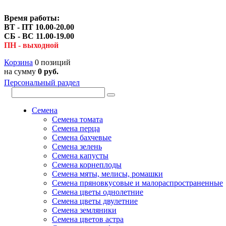
Время работы:
ВТ - ПТ 10.00-20.00
СБ - ВС 11.00-19.00
ПН - выходной
Корзина
0 позиций
на сумму
0 руб.
Персональный раздел
Семена
Семена томата
Семена перца
Семена бахчевые
Семена зелень
Семена капусты
Семена корнеплоды
Семена мяты, мелисы, ромашки
Семена пряновкусовые и малораспространенные
Семена цветы однолетние
Семена цветы двулетние
Семена земляники
Семена цветов астра