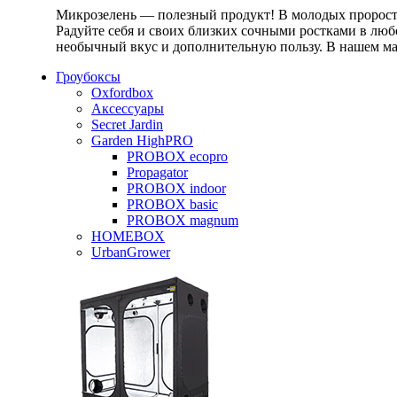
Микрозелень — полезный продукт! В молодых проростк
Радуйте себя и своих близких сочными ростками в любо
необычный вкус и дополнительную пользу. В нашем маг
Гроубоксы
Oxfordbox
Аксессуары
Secret Jardin
Garden HighPRO
PROBOX ecopro
Propagator
PROBOX indoor
PROBOX basic
PROBOX magnum
HOMEBOX
UrbanGrower