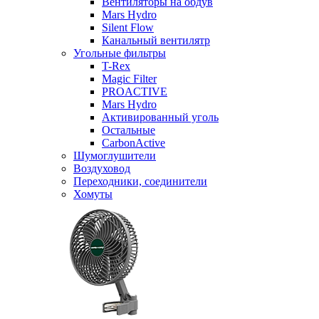
Вентиляторы на обдув
Mars Hydro
Silent Flow
Канальный вентилятр
Угольные фильтры
T-Rex
Magic Filter
PROACTIVE
Mars Hydro
Активированный уголь
Остальные
CarbonActive
Шумоглушители
Воздуховод
Переходники, соединители
Хомуты