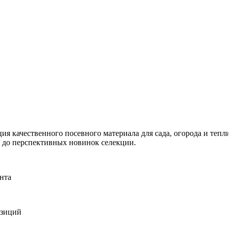
я качественного посевного материала для сада, огорода и тепли
и до перспективных новинок селекции.
нта
озиций