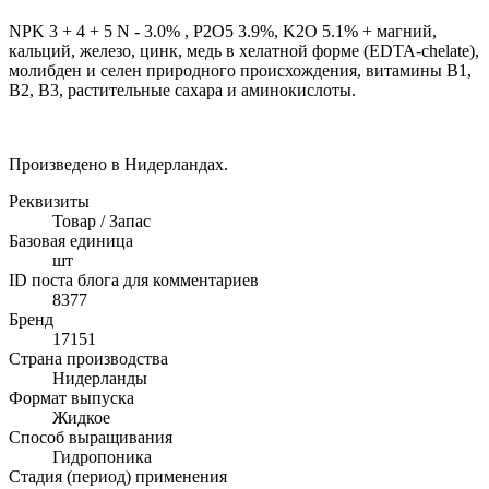
NPK 3 + 4 + 5 N - 3.0% , P2O5 3.9%, K2O 5.1% + магний,
кальций, железо, цинк, медь в хелатной форме (EDTA-chelate),
молибден и селен природного происхождения, витамины B1,
B2, B3, растительные сахара и аминокислоты.
Произведено в Нидерландах.
Реквизиты
Товар / Запас
Базовая единица
шт
ID поста блога для комментариев
8377
Бренд
17151
Страна производства
Нидерланды
Формат выпуска
Жидкое
Способ выращивания
Гидропоника
Стадия (период) применения