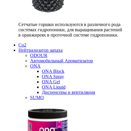
Сетчатые горшки используются в различного рода
системах гидропоники, для выращивания растений
в оранжиреях в проточной системе гидропоники.
Со2
Нейтрализатор запаха
ODOUR
Автомобильный Ароматизатор
ONA
ONA Block
ONA Spray
ONA Gel
ONA Liquid
Диспенсеры и вентиляция
SUMO