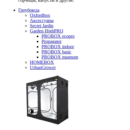
горчицы, капусты и другие.
Гроубоксы
Oxfordbox
Аксессуары
Secret Jardin
Garden HighPRO
PROBOX ecopro
Propagator
PROBOX indoor
PROBOX basic
PROBOX magnum
HOMEBOX
UrbanGrower