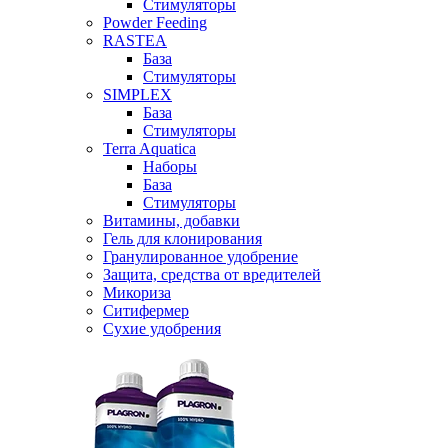
Стимуляторы
Powder Feeding
RASTEA
База
Стимуляторы
SIMPLEX
База
Стимуляторы
Terra Aquatica
Наборы
База
Стимуляторы
Витамины, добавки
Гель для клонирования
Гранулированное удобрение
Защита, средства от вредителей
Микориза
Ситифермер
Сухие удобрения