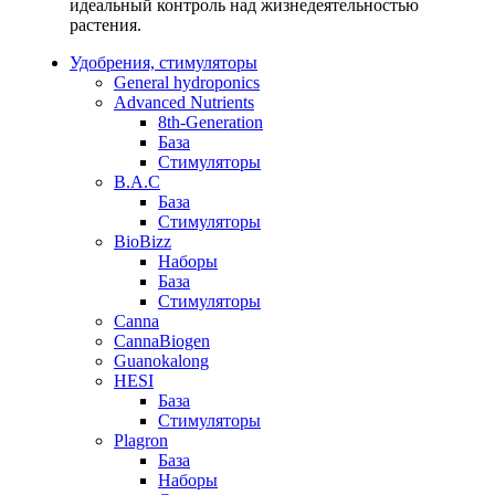
идеальный контроль над жизнедеятельностью
растения.
Удобрения, стимуляторы
General hydroponics
Advanced Nutrients
8th-Generation
База
Стимуляторы
B.A.C
База
Стимуляторы
BioBizz
Наборы
База
Стимуляторы
Canna
CannaBiogen
Guanokalong
HESI
База
Стимуляторы
Plagron
База
Наборы