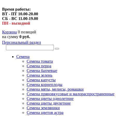
Время работы:
ВТ - ПТ 10.00-20.00
СБ - ВС 11.00-19.00
ПН - выходной
Корзина
0 позиций
на сумму
0 руб.
Персональный раздел
Семена
Семена томата
Семена перца
Семена бахчевые
Семена зелень
Семена капусты
Семена корнеплоды
Семена мяты, мелисы, ромашки
Семена пряновкусовые и малораспространенные
Семена цветы однолетние
Семена цветы двулетние
Семена земляники
Семена цветов астра