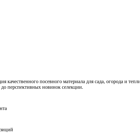
я качественного посевного материала для сада, огорода и тепли
и до перспективных новинок селекции.
нта
озиций