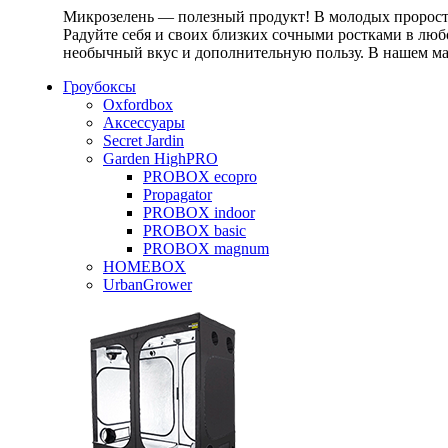
Микрозелень — полезный продукт! В молодых проростк
Радуйте себя и своих близких сочными ростками в любо
необычный вкус и дополнительную пользу. В нашем маг
Гроубоксы
Oxfordbox
Аксессуары
Secret Jardin
Garden HighPRO
PROBOX ecopro
Propagator
PROBOX indoor
PROBOX basic
PROBOX magnum
HOMEBOX
UrbanGrower