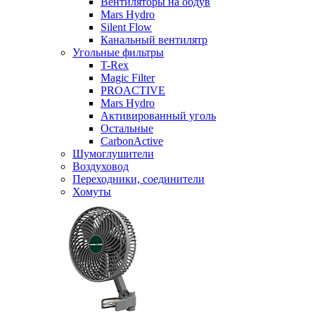
Вентиляторы на обдув
Mars Hydro
Silent Flow
Канальный вентилятр
Угольные фильтры
T-Rex
Magic Filter
PROACTIVE
Mars Hydro
Активированный уголь
Остальные
CarbonActive
Шумоглушители
Воздуховод
Переходники, соединители
Хомуты