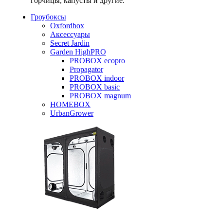
горчицы, капусты и другие.
Гроубоксы
Oxfordbox
Аксессуары
Secret Jardin
Garden HighPRO
PROBOX ecopro
Propagator
PROBOX indoor
PROBOX basic
PROBOX magnum
HOMEBOX
UrbanGrower