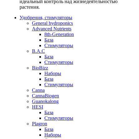
идеальный контроль над жизнедеятельностью
растения.
Удобрения, стимуляторы
General hydroponics
Advanced Nutrients
8th-Generation
База
Стимуляторы
B.A.C
База
Стимуляторы
BioBizz
Наборы
База
Стимуляторы
Canna
CannaBiogen
Guanokalong
HESI
База
Стимуляторы
Plagron
База
Наборы