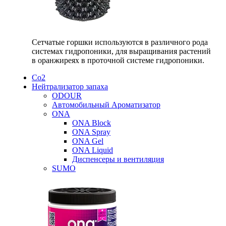
Сетчатые горшки используются в различного рода
системах гидропоники, для выращивания растений
в оранжиреях в проточной системе гидропоники.
Со2
Нейтрализатор запаха
ODOUR
Автомобильный Ароматизатор
ONA
ONA Block
ONA Spray
ONA Gel
ONA Liquid
Диспенсеры и вентиляция
SUMO