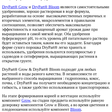
DryPart® Grow
и
DryPart® Bloom
являются самостоятельными
удобрениями, хорошо растворимая в воде формула,
разработанная на основе высококачественных первичных и
вторичных элементов, микроэлементов в правильном
соотношении, позволяет обеспечить максимальную
эффективность и насыщенный аромат урожая даже при
выращивании в самой мягкой воде. Оба удобрения
буферизируют pH, то есть уровень pH питательного раствора
будет оставаться таким, каким вы его зададите. Благодаря
форме сухого порошка DryPart® легко хранить и
использовать, удобрения пользуются популярностью у
садоводов и ситифермеров, выращивающих растения в
открытом грунте.
DryPart® Grow & DryPart® Bloom подходят для любых
растений и воды разного качества. В независимости от
выбранного способа выращивания : гидропоника, кокос,
почва, с DryPart® вы получаете необходимую концентрацию и
гибкость, а также удобство использования и транспортировки.
На этапе формирования корней и вегетации используйте
компонент
Grow
, на стадии предцвета используйте равную
дозировку компонентов Grow и Bloom, а во время цветения и
плодоношения используйте компонент
Bloom
.