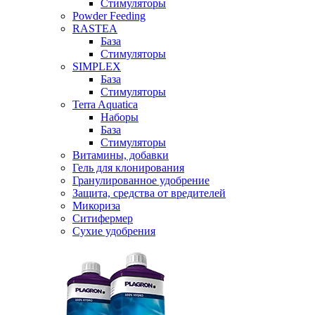
Стимуляторы
Powder Feeding
RASTEA
База
Стимуляторы
SIMPLEX
База
Стимуляторы
Terra Aquatica
Наборы
База
Стимуляторы
Витамины, добавки
Гель для клонирования
Гранулированное удобрение
Защита, средства от вредителей
Микориза
Ситифермер
Сухие удобрения