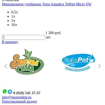
Минеральное удобрение Terra Aquatica TriPart Micro SW
0,5л
1л
5л
10л
1 200 руб.
шт
В корзину
8 (926) 541 37-37
i
nfo@morezeleni.ru
Персональный раздел