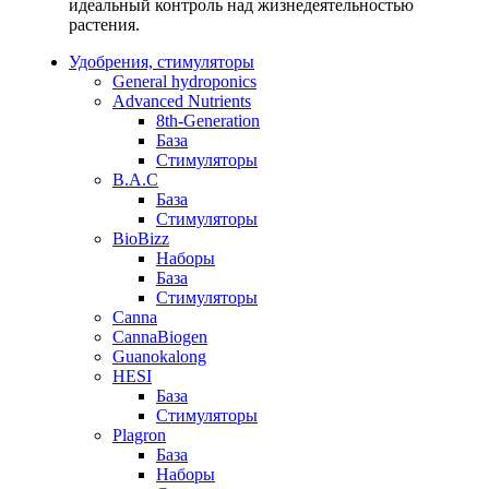
идеальный контроль над жизнедеятельностью
растения.
Удобрения, стимуляторы
General hydroponics
Advanced Nutrients
8th-Generation
База
Стимуляторы
B.A.C
База
Стимуляторы
BioBizz
Наборы
База
Стимуляторы
Canna
CannaBiogen
Guanokalong
HESI
База
Стимуляторы
Plagron
База
Наборы