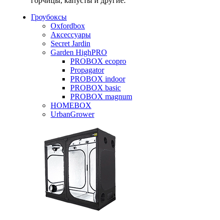
горчицы, капусты и другие.
Гроубоксы
Oxfordbox
Аксессуары
Secret Jardin
Garden HighPRO
PROBOX ecopro
Propagator
PROBOX indoor
PROBOX basic
PROBOX magnum
HOMEBOX
UrbanGrower