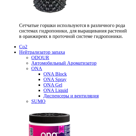
Сетчатые горшки используются в различного рода
системах гидропоники, для выращивания растений
в оранжиреях в проточной системе гидропоники.
Со2
Нейтрализатор запаха
ODOUR
Автомобильный Ароматизатор
ONA
ONA Block
ONA Spray
ONA Gel
ONA Liquid
Диспенсеры и вентиляция
SUMO