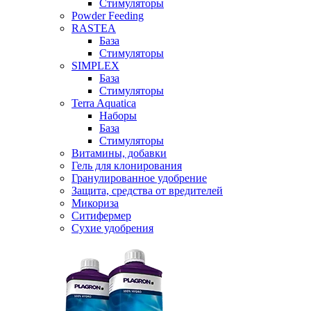
Стимуляторы
Powder Feeding
RASTEA
База
Стимуляторы
SIMPLEX
База
Стимуляторы
Terra Aquatica
Наборы
База
Стимуляторы
Витамины, добавки
Гель для клонирования
Гранулированное удобрение
Защита, средства от вредителей
Микориза
Ситифермер
Сухие удобрения