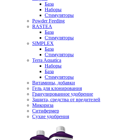
База
Наборы
Стимуляторы
Powder Feeding
RASTEA
База
Стимуляторы
SIMPLEX
База
Стимуляторы
Terra Aquatica
Наборы
База
Стимуляторы
Витамины, добавки
Гель для клонирования
Гранулированное удобрение
Защита, средства от вредителей
Микориза
Ситифермер
Сухие удобрения