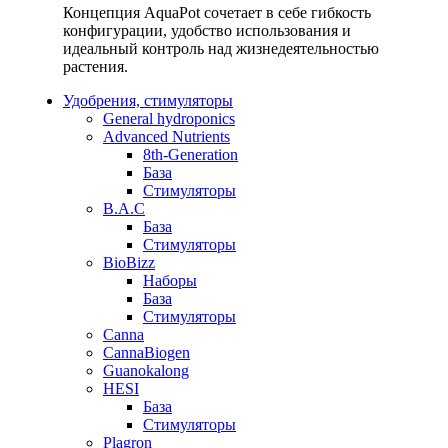
Концепция AquaPot сочетает в себе гибкость
конфигурации, удобство использования и
идеальный контроль над жизнедеятельностью
растения.
Удобрения, стимуляторы
General hydroponics
Advanced Nutrients
8th-Generation
База
Стимуляторы
B.A.C
База
Стимуляторы
BioBizz
Наборы
База
Стимуляторы
Canna
CannaBiogen
Guanokalong
HESI
База
Стимуляторы
Plagron